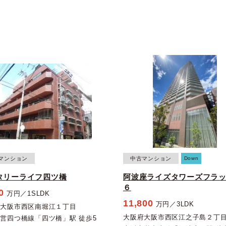
マンション
中古マンション
Down
タリーライフ四ツ橋
阿波座ライズタワーズフラ
６
0
万円／1SLDK
11,800
万円／3LDK
府大阪市西区南堀江１丁目
大阪府大阪市西区江之子島２丁
営四つ橋線「四ツ橋」駅 徒歩5