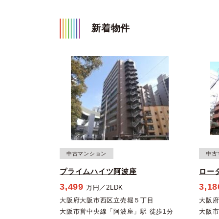
新着物件
中古マンション
中古
プライムハイツ阿波座
ロー
3,499
3,18
万円／2LDK
大阪府大阪市西区立売堀５丁目
大阪
大阪市営中央線「阿波座」駅 徒歩1分
大阪市