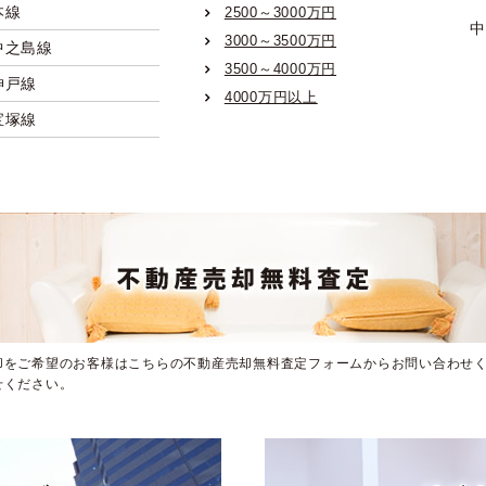
本線
2500～3000万円
中
3000～3500万円
中之島線
3500～4000万円
神戸線
4000万円以上
宝塚線
京都線
本線
なんば線
市営御堂筋線
市営谷町線
市営四つ橋線
却をご希望のお客様はこちらの不動産売却無料査定フォームからお問い合わせく
市営中央線
せください。
市営千日前線
市営堺筋線
市営長堀鶴見緑地線