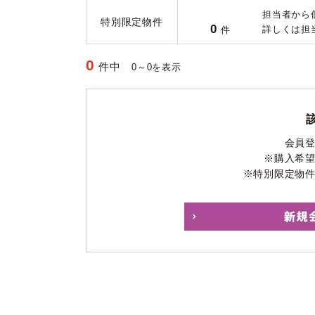
担当者から
特別限定物件
0
詳しくは担
件
0
件中
0～0を表示
会員
※購入希
※特別限定物