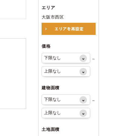
エリア
大阪市西区
価格
～
建物面積
～
土地面積