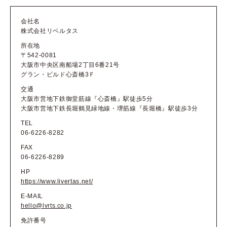
会社名
株式会社リベルタス
所在地
〒542-0081
大阪市中央区南船場2丁目6番21号
グラン・ビルド心斎橋3Ｆ
交通
大阪市営地下鉄御堂筋線『心斎橋』駅徒歩5分
大阪市営地下鉄長堀鶴見緑地線・堺筋線『長堀橋』駅徒歩3分
TEL
06-6226-8282
FAX
06-6226-8289
HP
https://www.livertas.net/
E-MAIL
hello@lvrts.co.jp
免許番号