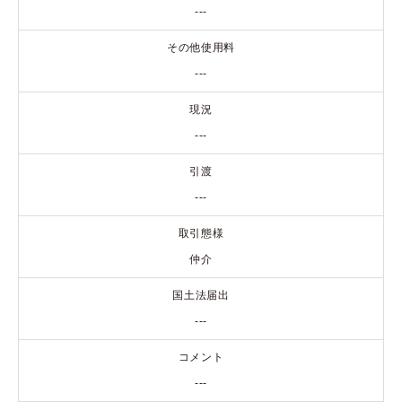
---
その他使用料
---
現況
---
引渡
---
取引態様
仲介
国土法届出
---
コメント
---