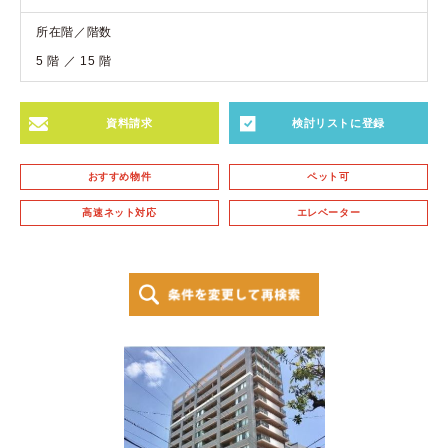
所在階／階数
5 階 ／ 15 階
資料請求
検討リストに登録
おすすめ物件
ペット可
高速ネット対応
エレベーター