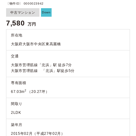
〔物件ID〕 0000023942
中古マンション
Down
7,580
万円
所在地
大阪府大阪市中央区東高麗橋
交通
大阪市営堺筋線「北浜」駅 徒歩7分
大阪市営堺筋線 「北浜」駅徒歩5分
専有面積
2
67.03m
（20.27坪）
間取り
2LDK
築年月
2015年02月（平成27年02月）