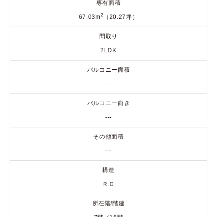
専有面積
2
67.03m
（20.27坪）
間取り
2LDK
バルコニー面積
---
バルコニー向き
---
その他面積
---
構造
ＲＣ
所在階/階建