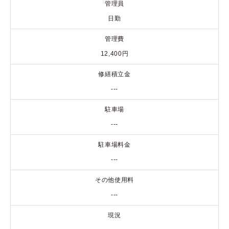
管理員
日勤
管理費
12,400円
修繕積立金
---
駐車場
---
駐車場料金
---
その他使用料
---
現況