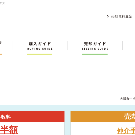
タス
売却無料査定
大阪市中
売
手数料
半額
大
仲介