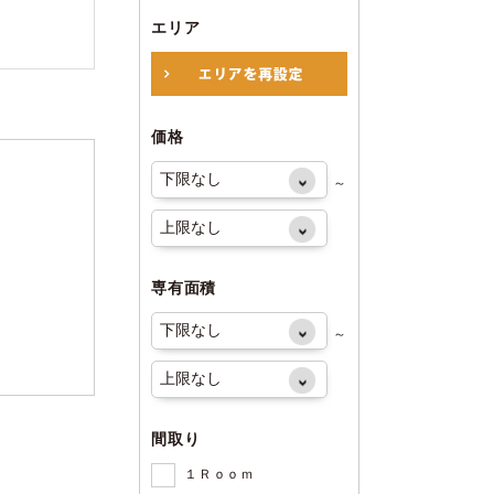
エリア
価格
～
専有面積
～
間取り
１Ｒｏｏｍ