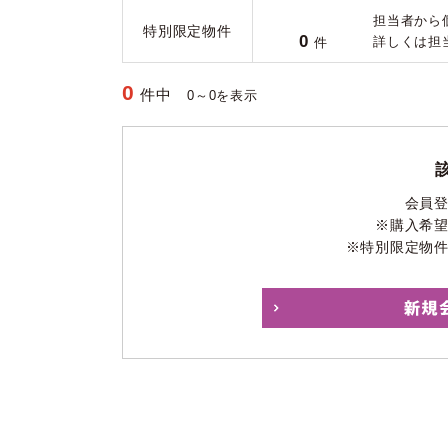
担当者から
特別限定物件
0
詳しくは担
件
0
件中
0～0を表示
会員
※購入希
※特別限定物