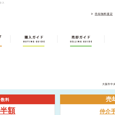
タス
売却無料査定
大阪市中
売
手数料
半額
大
仲介