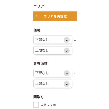
エリア
価格
～
専有面積
～
間取り
１Ｒｏｏｍ