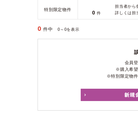
担当者から
特別限定物件
0
詳しくは担
件
0
件中
0～0を表示
会員
※購入希
※特別限定物