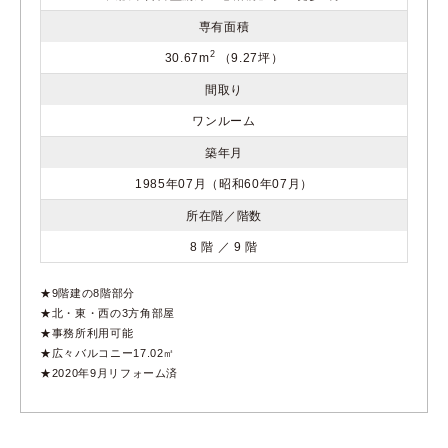
専有面積
2
30.67m
（9.27坪）
間取り
ワンルーム
築年月
1985年07月（昭和60年07月）
所在階／階数
8 階 ／ 9 階
★9階建の8階部分
★北・東・西の3方角部屋
★事務所利用可能
★広々バルコニー17.02㎡
★2020年9月リフォーム済