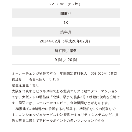
2
22.18m
（6.7坪）
間取り
1K
築年月
2014年02月（平成26年02月）
所在階／階数
9 階 ／ 20 階
オーナーチェンジ物件です☆ 年間想定賃料収入 852,000円（共益
費込み） 表面利回り 5.13％
敷金返還金：無し
大阪を代表するビジネス街である北浜エリアに建つタワーマンション
です。大阪メトロ堺筋線「北浜」駅まで徒歩3分！移動に便利な立地で
す。周辺には、スーパーやコンビニ、金融機関などがあります。
20階建ての9階部分に位置するお部屋は、機能的な1Ｋの間取りで
す。コンシェルジュサービスや24時間セキュリティシステムなど、賃
借人募集に際してアピールポイントの多いマンションです☆