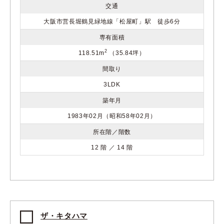
交通
大阪市営長堀鶴見緑地線「松屋町」駅 徒歩6分
専有面積
2
118.51m
（35.84坪）
間取り
3LDK
築年月
1983年02月（昭和58年02月）
所在階／階数
12 階 ／ 14 階
ザ・キタハマ