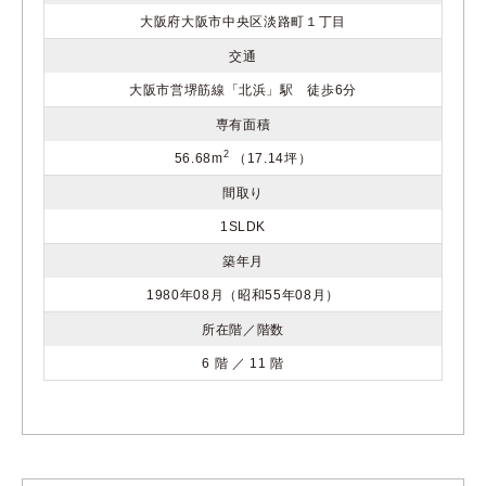
大阪府大阪市中央区淡路町１丁目
交通
大阪市営堺筋線「北浜」駅 徒歩6分
専有面積
2
56.68m
（17.14坪）
間取り
1SLDK
築年月
1980年08月（昭和55年08月）
所在階／階数
6 階 ／ 11 階