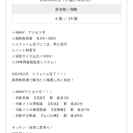
所在階／階数
4 階 ／ 24 階
☆4WAY アクセス可
☆南西角部屋 3LDK＋DEN
☆リフォーム完了につき、即入居可
☆ペット飼育可
☆浴室サイズは広々1618！
☆24時間遠隔監視システム！
2022年2月 リフォーム完了！！！
南西角部屋で陽当たり風通し共に良好！
◇4WAYアクセス可！！！
・京阪本線 【北浜】 駅 徒歩1分
・大阪メトロ堺筋線 【北浜】 駅 徒歩2分
・大阪メトロ御堂筋線 【淀屋橋】 駅 徒歩7分
・京阪中之島線 【なにわ橋】 駅 徒歩6分
キッチン・浴室に窓有り！