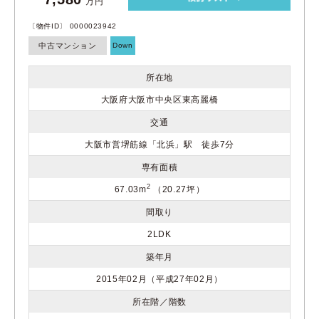
万円
〔物件ID〕 0000023942
中古マンション
Down
所在地
大阪府大阪市中央区東高麗橋
交通
大阪市営堺筋線「北浜」駅 徒歩7分
専有面積
2
67.03m
（20.27坪）
間取り
2LDK
築年月
2015年02月（平成27年02月）
所在階／階数