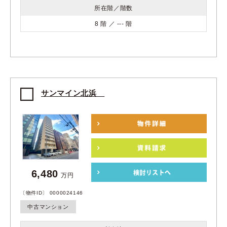
所在階／階数
8 階 ／ --- 階
サンマイン北浜
6,480
万円
〔物件ID〕 0000024146
中古マンション