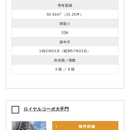
専有面積
2
50.43m
（15.25坪）
間取り
2DK
築年月
1982年03月（昭和57年03月）
所在階／階数
3 階 ／ 9 階
ロイヤルコーポ大手門