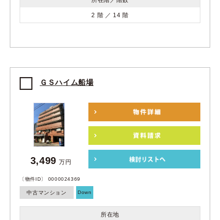
2 階 ／ 14 階
ＧＳハイム船場
3,499
万円
〔物件ID〕 0000024369
中古マンション
Down
所在地