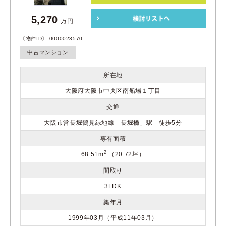
5,270
万円
〔物件ID〕 0000023570
中古マンション
所在地
大阪府大阪市中央区南船場１丁目
交通
大阪市営長堀鶴見緑地線「長堀橋」駅 徒歩5分
専有面積
2
68.51m
（20.72坪）
間取り
3LDK
築年月
1999年03月（平成11年03月）