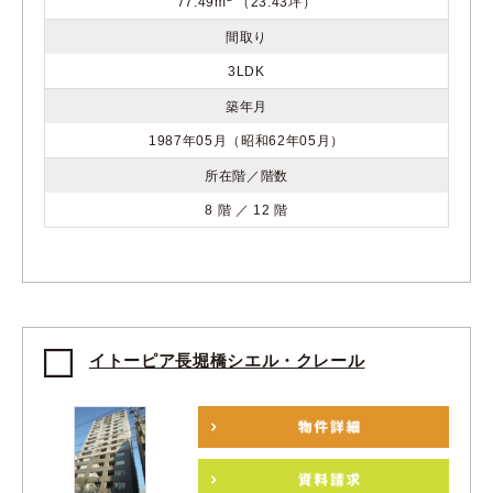
77.49m
（23.43坪）
間取り
3LDK
築年月
1987年05月（昭和62年05月）
所在階／階数
8 階 ／ 12 階
イトーピア長堀橋シエル・クレール