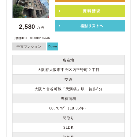
2,580
万円
〔物件ID〕 0000018446
中古マンション
Down
所在地
大阪府大阪市中央区内平野町２丁目
交通
大阪市営谷町線「天満橋」駅 徒歩8分
専有面積
2
60.70m
（18.36坪）
間取り
3LDK