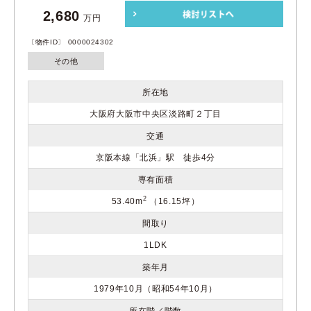
2,680
万円
〔物件ID〕 0000024302
その他
所在地
大阪府大阪市中央区淡路町２丁目
交通
京阪本線「北浜」駅 徒歩4分
専有面積
2
53.40m
（16.15坪）
間取り
1LDK
築年月
1979年10月（昭和54年10月）
所在階／階数