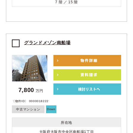
7 階 ／ 15 階
グランドメゾン南船場
7,800
万円
〔物件ID〕 0000018222
中古マンション
Down
所在地
大阪府大阪市中央区南船場1丁目