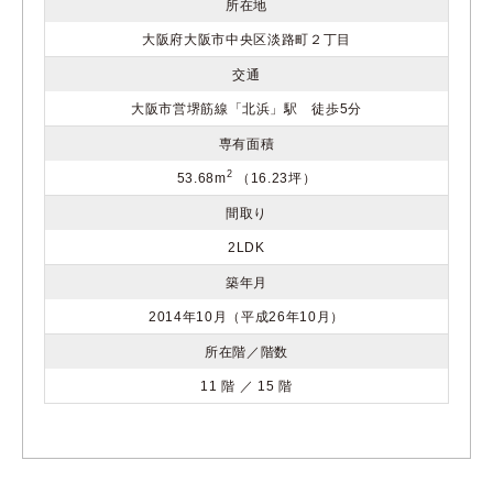
所在地
大阪府大阪市中央区淡路町２丁目
交通
大阪市営堺筋線「北浜」駅 徒歩5分
専有面積
2
53.68m
（16.23坪）
間取り
2LDK
築年月
2014年10月（平成26年10月）
所在階／階数
11 階 ／ 15 階