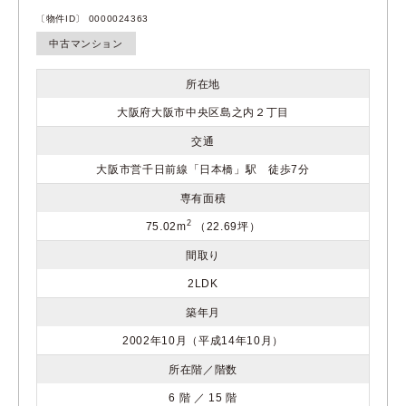
〔物件ID〕 0000024363
中古マンション
所在地
大阪府大阪市中央区島之内２丁目
交通
大阪市営千日前線「日本橋」駅 徒歩7分
専有面積
2
75.02m
（22.69坪）
間取り
2LDK
築年月
2002年10月（平成14年10月）
所在階／階数
6 階 ／ 15 階