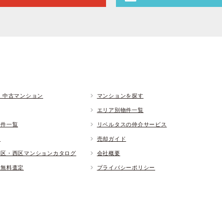
 中古マンション
マンションを探す
エリア別物件一覧
物件一覧
リベルタスの仲介サービス
ド
売却ガイド
央区・西区マンションカタログ
会社概要
却無料査定
プライバシーポリシー