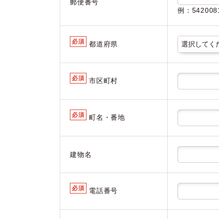
郵便番号
例：5420
必須
都道府県
必須
市区町村
必須
町名・番地
建物名
必須
電話番号