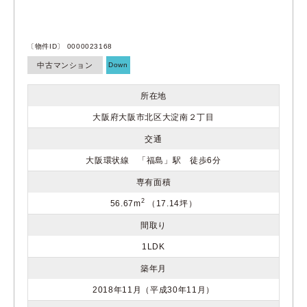
〔物件ID〕 0000023168
中古マンション
Down
所在地
大阪府大阪市北区大淀南２丁目
交通
大阪環状線 「福島」駅 徒歩6分
専有面積
2
56.67m
（17.14坪）
間取り
1LDK
築年月
2018年11月（平成30年11月）