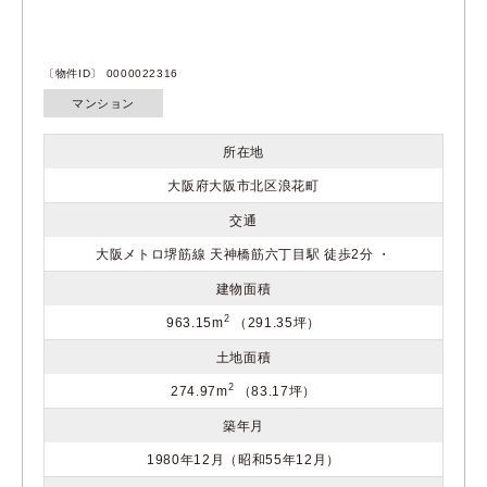
〔物件ID〕 0000022316
マンション
所在地
大阪府大阪市北区浪花町
交通
大阪メトロ堺筋線 天神橋筋六丁目駅 徒歩2分 ・
建物面積
2
963.15m
（291.35坪）
土地面積
2
274.97m
（83.17坪）
築年月
1980年12月（昭和55年12月）