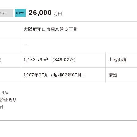
26,000
ョン
Down
万円
大阪府守口市菊水通３丁目
---
2
積
1,153.79m
（349.02坪）
土地面積
1987年07月（昭和62年07月）
構造
.4％
査済証あり
坪付