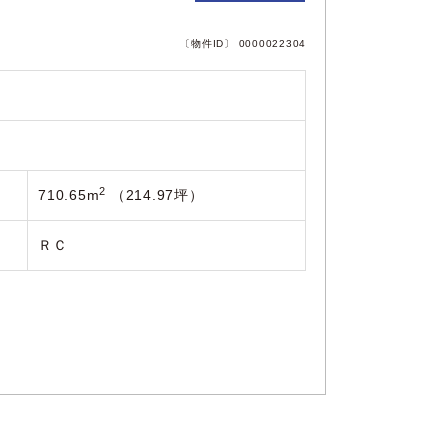
〔物件ID〕 0000022304
2
710.65m
（214.97坪）
ＲＣ