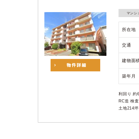
マンシ
所在地
交通
建物面
築年月
利回り 約6
RC造 検
土地214