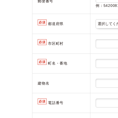
郵便番号
例：5420
必須
都道府県
必須
市区町村
必須
町名・番地
建物名
必須
電話番号