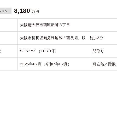
8,180
ション
万円
大阪府大阪市西区新町３丁目
大阪市営長堀鶴見緑地線「西長堀」駅 徒歩3分
2
積
55.52m
（16.79坪）
間取り
2025年02月（令和7年02月）
所在階／階数