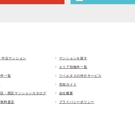
 中古マンション
マンションを探す
エリア別物件一覧
物件一覧
リベルタスの仲介サービス
ド
売却ガイド
央区・西区マンションカタログ
会社概要
却無料査定
プライバシーポリシー