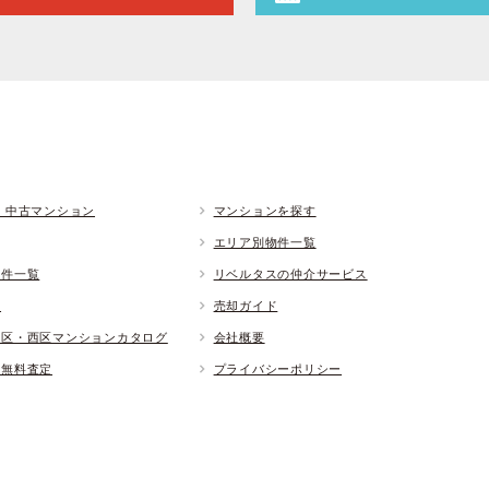
 中古マンション
マンションを探す
エリア別物件一覧
物件一覧
リベルタスの仲介サービス
ド
売却ガイド
央区・西区マンションカタログ
会社概要
却無料査定
プライバシーポリシー