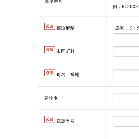
郵便番号
例：5420
必須
都道府県
必須
市区町村
必須
町名・番地
建物名
必須
電話番号