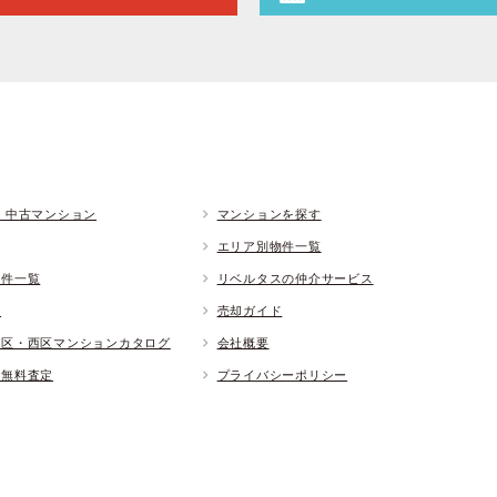
 中古マンション
マンションを探す
エリア別物件一覧
物件一覧
リベルタスの仲介サービス
ド
売却ガイド
央区・西区マンションカタログ
会社概要
却無料査定
プライバシーポリシー