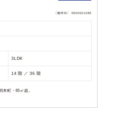
〔物件ID〕 0000021085
3LDK
14 階 ／ 36 階
靭本町・85㎡超。