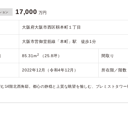
17,000
ション
万円
大阪府大阪市西区靱本町１丁目
大阪市営御堂筋線「本町」駅 徒歩1分
2
積
85.31m
（25.8坪）
間取り
2022年12月（令和4年12月）
所在階／階数
望む14階北西角邸。都心の静穏と上質な眺望を愉しむ、プレミストタワー