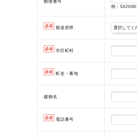
郵便番号
例：5420
必須
都道府県
必須
市区町村
必須
町名・番地
建物名
必須
電話番号