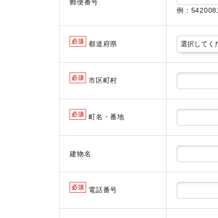
郵便番号
例：5420
必須
都道府県
必須
市区町村
必須
町名・番地
建物名
必須
電話番号