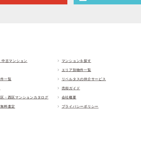
 中古マンション
マンションを探す
エリア別物件一覧
物件一覧
リベルタスの仲介サービス
ド
売却ガイド
央区・西区マンションカタログ
会社概要
却無料査定
プライバシーポリシー