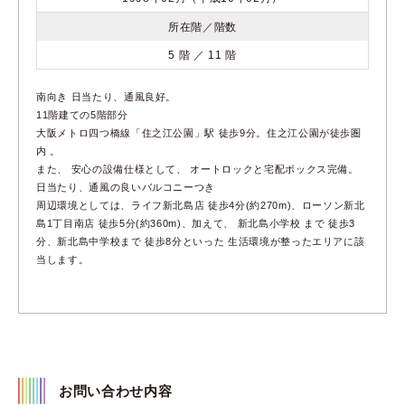
所在階／階数
5 階 ／ 11 階
南向き 日当たり、通風良好。
11階建ての5階部分
大阪メトロ四つ橋線「住之江公園」駅 徒歩9分。住之江公園が徒歩圏
内 。
また、 安心の設備仕様として、 オートロックと宅配ボックス完備。
日当たり、通風の良いバルコニーつき
周辺環境としては、ライフ新北島店 徒歩4分(約270m)、ローソン新北
島1丁目南店 徒歩5分(約360m)、加えて、 新北島小学校 まで 徒歩3
分、新北島中学校まで 徒歩8分といった 生活環境が整ったエリアに該
当します。
お問い合わせ内容