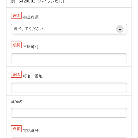
例：5420081（ハイフンなし）
必須
都道府県
必須
市区町村
必須
町名・番地
建物名
必須
電話番号