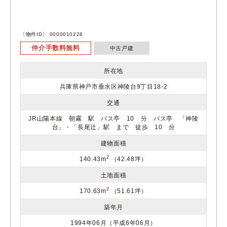
〔物件ID〕 0000010228
仲介手数料無料
中古戸建
所在地
兵庫県神戸市垂水区神陵台9丁目18-2
交通
JR山陽本線 朝霧 駅 バス亭 10 分 バス亭 「神陵
台」・「長尾辻」駅 まで 徒歩 10 分
建物面積
2
140.43m
（42.48坪）
土地面積
2
170.63m
（51.61坪）
築年月
1994年06月（平成6年06月）