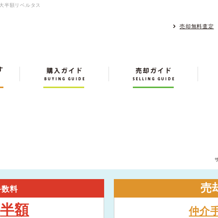
最大半額リベルタス
売却無料査定
売
手数料
半額
大
仲介