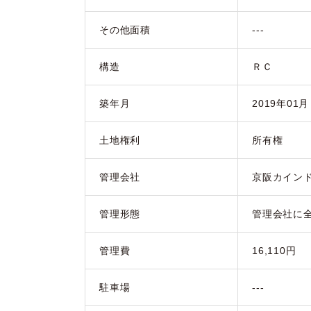
その他面積
---
構造
ＲＣ
築年月
2019年01
土地権利
所有権
管理会社
京阪カイン
管理形態
管理会社に
管理費
16,110円
駐車場
---