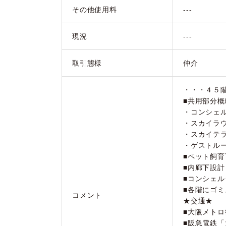
その他使用料
---
現況
---
取引態様
仲介
・・・４５
■共用部分
・コンシェ
・スカイラ
・スカイテ
・ゲストル
■ペット飼
■内廊下設計
■コンシェ
■各階にゴ
コメント
★交通★
■大阪メト
■阪急電鉄