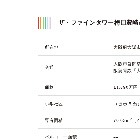
ザ・ファインタワー梅田豊崎
所在地
大阪府大阪
大阪市営御堂
交通
阪急電鉄「
価格
11,590万円
小学校区
（徒歩 5 分
2
専有面積
70.03m
（2
バルコニー面積
---