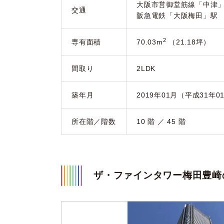
大阪市営御堂筋線「中津」
交通
阪急電鉄「大阪梅田」駅
2
専有面積
70.03m
（21.18坪）
間取り
2LDK
築年月
2019年01月（平成31年0
所在階／階数
10 階 ／ 45 階
ザ・ファインタワー梅田豊崎