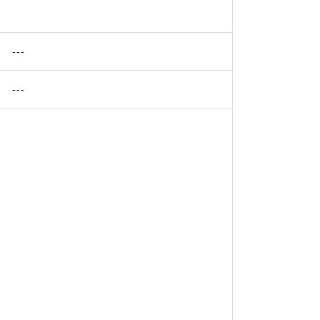
---
---