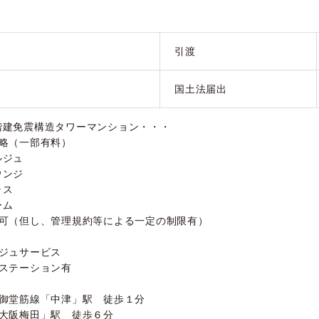
引渡
国土法届出
階建免震構造タワーマンション・・・
概略（一部有料）
ルジュ
ウンジ
ラス
ーム
育可（但し、管理規約等による一定の制限有）
ルジュサービス
ミステーション有
ロ御堂筋線「中津」駅 徒歩１分
「大阪梅田」駅 徒歩６分