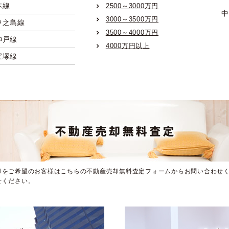
本線
2500～3000万円
中
3000～3500万円
中之島線
3500～4000万円
神戸線
4000万円以上
宝塚線
京都線
本線
なんば線
市営御堂筋線
市営谷町線
市営四つ橋線
却をご希望のお客様はこちらの不動産売却無料査定フォームからお問い合わせく
市営中央線
せください。
市営千日前線
市営堺筋線
市営長堀鶴見緑地線