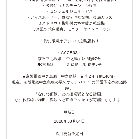
・各階にゴミステーション設置
・コンシェルジュサービス
・ディスポーザー、食器洗浄乾燥機、複層ガラス
・ミストサウナ機能付の浴室暖房乾燥機
・ガス温水式床暖房、モニター付インターホン
１階に阪急オアシス中之島店あり
～ACCESS～
京阪中之島線 「中之島」駅 徒歩2分
JR東西線 「新福島」駅 徒歩9分
★京阪電鉄中之島線 中之島駅 徒歩2分（約140m）
現在、京阪電鉄中之島線の駅ですが、2031年に開通予定の鉄道路
線。
「なにわ筋線」との接続駅となる計画。
なにわ筋線で梅田、難波へと直通アクセスが可能になります。
更新日
2026年08月04日
次回更新予定日