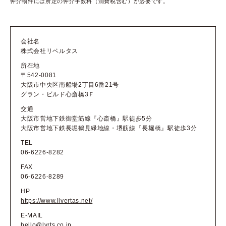
仲介物件には所定の仲介手数料（消費税含む）が必要です。
会社名
株式会社リベルタス
所在地
〒542-0081
大阪市中央区南船場2丁目6番21号
グラン・ビルド心斎橋3Ｆ
交通
大阪市営地下鉄御堂筋線『心斎橋』駅徒歩5分
大阪市営地下鉄長堀鶴見緑地線・堺筋線『長堀橋』駅徒歩3分
TEL
06-6226-8282
FAX
06-6226-8289
HP
https://www.livertas.net/
E-MAIL
hello@lvrts.co.jp