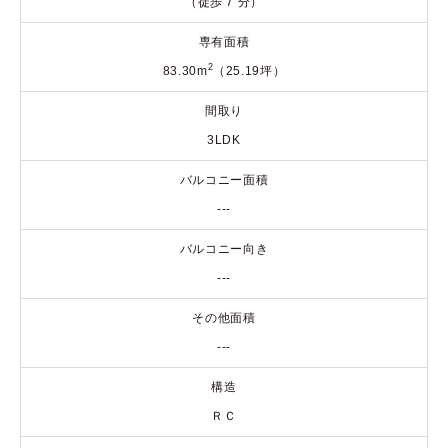
（徒歩 7 分）
専有面積
2
83.30m
（25.19坪）
間取り
3LDK
バルコニー面積
---
バルコニー向き
---
その他面積
---
構造
ＲＣ