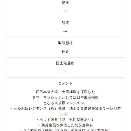
現況
---
引渡
---
取引態様
仲介
国土法届出
---
コメント
西日本最大級、免震構造を採用した
タワーマンションとしては日本最高階数
となる大規模マンション。
・三菱地所レジデンス（株）分譲 地上５５階建免震タワーレジデ
ンス
・ペット飼育可能（規約制限あり）
・防災備品を保管した防災倉庫有
・２４時間有人管理（２０時～翌朝８時までは警備員）