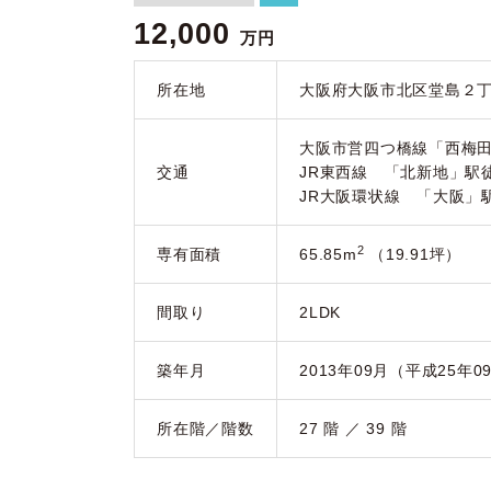
12,000
万円
所在地
大阪府大阪市北区堂島２
大阪市営四つ橋線「西梅田
交通
JR東西線 「北新地」駅
JR大阪環状線 「大阪」
2
専有面積
65.85m
（19.91坪）
間取り
2LDK
築年月
2013年09月（平成25年0
所在階／階数
27 階 ／ 39 階