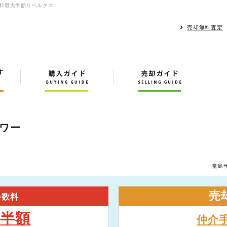
数料最大半額リベルタス
売却無料査定
ワー
堂島
売
手数料
半額
大
仲介