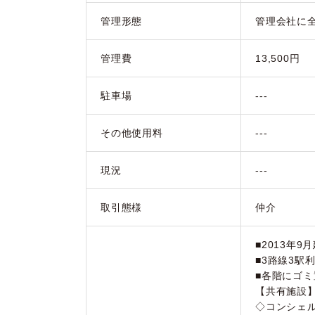
管理形態
管理会社に
管理費
13,500円
駐車場
---
その他使用料
---
現況
---
取引態様
仲介
■2013年9
■3路線3駅
■各階にゴミ
【共有施設
◇コンシェ