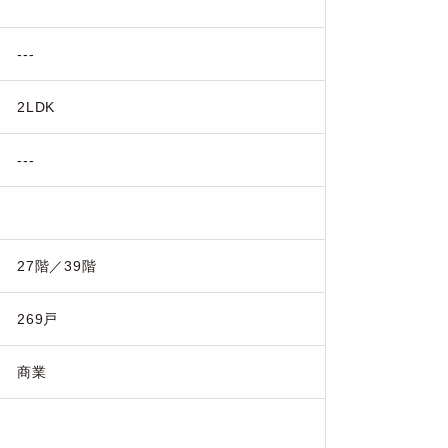
---
2LDK
---
27階／39階
269戸
商業