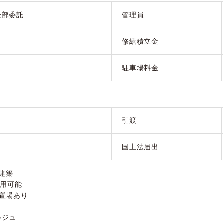
全部委託
管理員
修繕積立金
駐車場料金
引渡
国土法届出
月建築
利用可能
置場あり
】
ルジュ