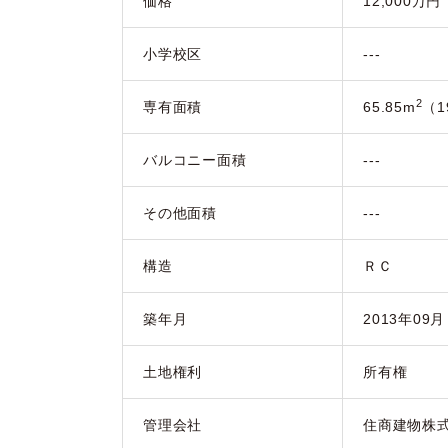
価格
12,000万円
小学校区
---
2
専有面積
65.85m
（1
バルコニー面積
---
その他面積
---
構造
ＲＣ
築年月
2013年09
土地権利
所有権
管理会社
住商建物株