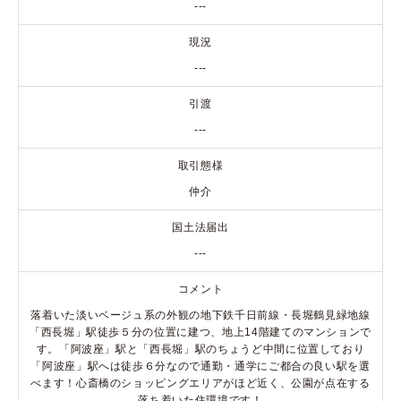
---
現況
---
引渡
---
取引態様
仲介
国土法届出
---
コメント
落着いた淡いベージュ系の外観の地下鉄千日前線・長堀鶴見緑地線
「西長堀」駅徒歩５分の位置に建つ、地上14階建てのマンションで
す。「阿波座」駅と「西長堀」駅のちょうど中間に位置しており
「阿波座」駅へは徒歩６分なので通勤・通学にご都合の良い駅を選
べます！心斎橋のショッピングエリアがほど近く、公園が点在する
落ち着いた住環境です！