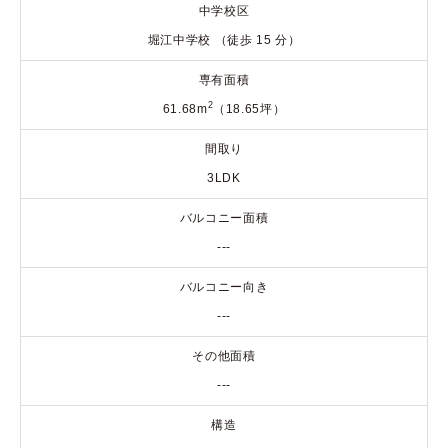
中学校区
堀江中学校 （徒歩 15 分）
専有面積
2
61.68m
（18.65坪）
間取り
3LDK
バルコニー面積
---
バルコニー向き
---
その他面積
---
構造