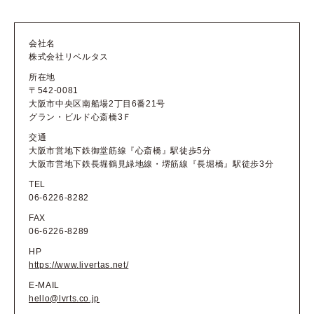
会社名
株式会社リベルタス
所在地
〒542-0081
大阪市中央区南船場2丁目6番21号
グラン・ビルド心斎橋3Ｆ
交通
大阪市営地下鉄御堂筋線『心斎橋』駅徒歩5分
大阪市営地下鉄長堀鶴見緑地線・堺筋線『長堀橋』駅徒歩3分
TEL
06-6226-8282
FAX
06-6226-8289
HP
https://www.livertas.net/
E-MAIL
hello@lvrts.co.jp