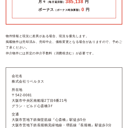
385,138
月々
円
（毎月返済額）
0
ボーナス
円
（ボーナス時加算額）
物件情報と現況に差異がある場合、現況を優先します。
掲載物件は売却済み、売却中止、価格変更となる場合がありますので、予めご
了承ください。
仲介物件には所定の仲介手数料（消費税含む）が必要です。
会社名
株式会社リベルタス
所在地
〒542-0081
大阪市中央区南船場2丁目6番21号
グラン・ビルド心斎橋3Ｆ
交通
大阪市営地下鉄御堂筋線『心斎橋』駅徒歩5分
大阪市営地下鉄長堀鶴見緑地線・堺筋線『長堀橋』駅徒歩3分