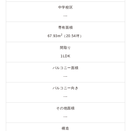
中学校区
---
専有面積
2
67.93m
（20.54坪）
間取り
1LDK
バルコニー面積
---
バルコニー向き
---
その他面積
---
構造