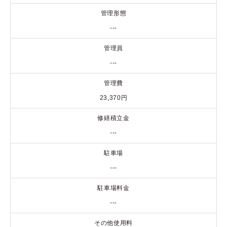
管理形態
---
管理員
---
管理費
23,370円
修繕積立金
---
駐車場
---
駐車場料金
---
その他使用料