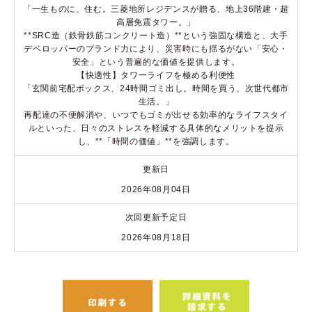
「一生ものに、住む。三菱地所レジデンスが贈る、地上36階建・超
高層免震タワー。」
**SRC造（鉄骨鉄筋コンクリート造）**という強固な構造と、大手
デベロッパーのブランド力により、災害時にも揺るがない「安心・
安全」という普遍的な価値を提供します。
【快適性】タワーライフを極める利便性
「玄関前宅配ボックス、24時間ゴミ出し。時間を買う、次世代都市
生活。」
再配達の不便解消や、いつでもゴミが出せる効率的なライフスタイ
ルといった、日々のストレスを軽減する具体的なメリットを提示
し、**「時間の価値」**を強調します。
更新日
2026年08月04日
次回更新予定日
2026年08月18日