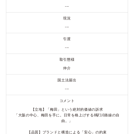
---
現況
---
引渡
---
取引態様
仲介
国土法届出
---
コメント
【立地】「梅田」という絶対的価値の訴求
「大阪の中心、梅田を手に。日常を格上げする8駅10路線の自
由。」
【品質】ブランドと構造による「安心」の約束