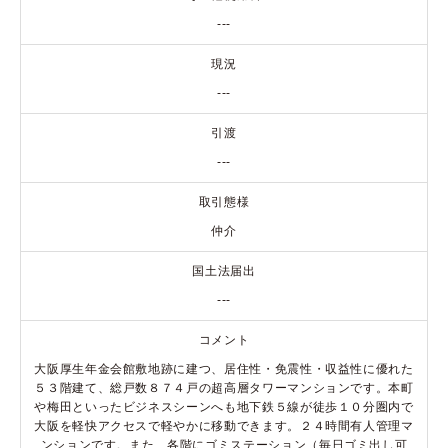
---
現況
---
引渡
---
取引態様
仲介
国土法届出
---
コメント
大阪厚生年金会館敷地跡に建つ、居住性・免震性・収益性に優れた
５３階建て、総戸数８７４戸の超高層タワーマンションです。本町
や梅田といったビジネスシーンへも地下鉄５線が徒歩１０分圏内で
大阪を軽快アクセスで軽やかに移動できます。２４時間有人管理マ
ンションです。また、各階にゴミステーション（毎日ゴミ出し可