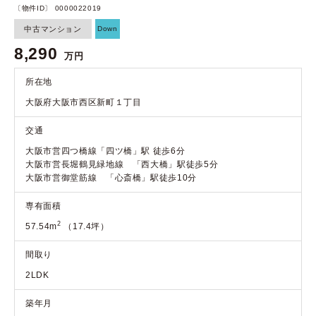
〔物件ID〕 0000022019
中古マンション
Down
8,290
万円
所在地
大阪府大阪市西区新町１丁目
交通
大阪市営四つ橋線「四ツ橋」駅 徒歩6分
大阪市営長堀鶴見緑地線 「西大橋」駅徒歩5分
大阪市営御堂筋線 「心斎橋」駅徒歩10分
専有面積
2
57.54m
（17.4坪）
間取り
2LDK
築年月