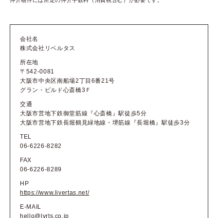
会社名
株式会社リベルタス
所在地
〒542-0081
大阪市中央区南船場2丁目6番21号
グラン・ビルド心斎橋3Ｆ
交通
大阪市営地下鉄御堂筋線『心斎橋』駅徒歩5分
大阪市営地下鉄長堀鶴見緑地線・堺筋線『長堀橋』駅徒歩3分
TEL
06-6226-8282
FAX
06-6226-8289
HP
https://www.livertas.net/
E-MAIL
hello@lvrts.co.jp