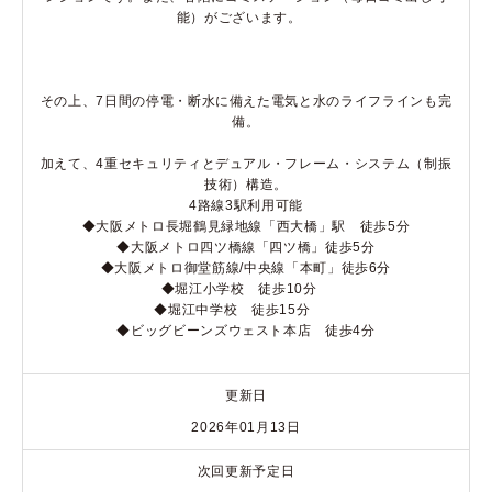
能）がございます。
その上、7日間の停電・断水に備えた電気と水のライフラインも完
備。
加えて、4重セキュリティとデュアル・フレーム・システム（制振
技術）構造。
4路線3駅利用可能
◆大阪メトロ長堀鶴見緑地線「西大橋」駅 徒歩5分
◆大阪メトロ四ツ橋線「四ツ橋」徒歩5分
◆大阪メトロ御堂筋線/中央線「本町」徒歩6分
◆堀江小学校 徒歩10分
◆堀江中学校 徒歩15分
◆ビッグビーンズウェスト本店 徒歩4分
更新日
2026年01月13日
次回更新予定日