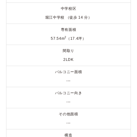
中学校区
堀江中学校 （徒歩 14 分）
専有面積
2
57.54m
（17.4坪）
間取り
2LDK
バルコニー面積
---
バルコニー向き
---
その他面積
---
構造