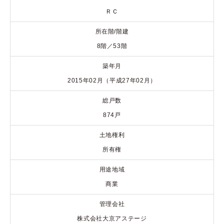
ＲＣ
所在階/階建
8階／53階
築年月
2015年02月（平成27年02月）
総戸数
874戸
土地権利
所有権
用途地域
商業
管理会社
株式会社大京アステージ