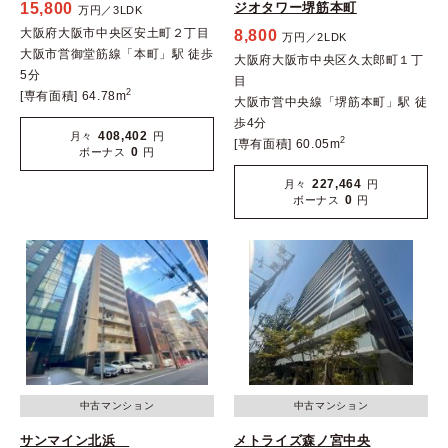
15,800
ジオタワー堺筋本町
万円／3LDK
大阪府大阪市中央区安土町２丁目
8,800
万円／2LDK
大阪市営御堂筋線「本町」駅 徒歩
大阪府大阪市中央区久太郎町１丁
5分
目
2
[専有面積] 64.78m
大阪市営中央線「堺筋本町」駅 徒
歩4分
408,402
月々
円
2
[専有面積] 60.05m
0
ボーナス
円
227,464
月々
円
0
ボーナス
円
中古マンション
中古マンション
サンマイン北浜
メトライズ森ノ宮中央