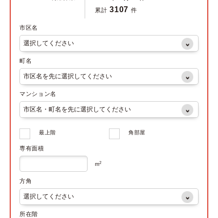
3107
累計
件
市区名
町名
マンション名
最上階
角部屋
専有面積
2
m
方角
所在階