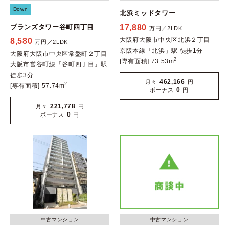
Down
北浜ミッドタワー
ブランズタワー谷町四丁目
17,880
万円／2LDK
大阪府大阪市中央区北浜２丁目
8,580
万円／2LDK
京阪本線「北浜」駅 徒歩1分
大阪府大阪市中央区常盤町２丁目
2
[専有面積] 73.53m
大阪市営谷町線「谷町四丁目」駅
徒歩3分
462,166
月々
円
2
[専有面積] 57.74m
0
ボーナス
円
221,778
月々
円
0
ボーナス
円
中古マンション
中古マンション