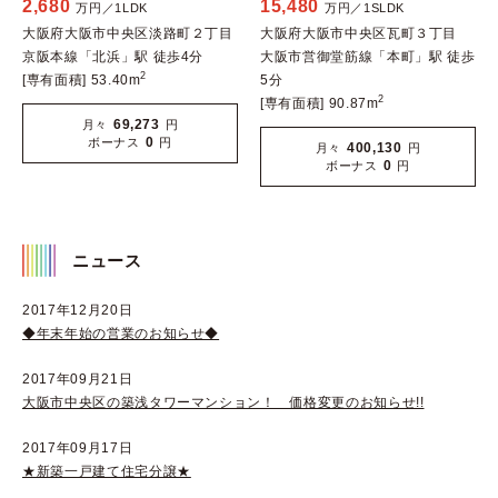
2,680
15,480
万円／1LDK
万円／1SLDK
大阪府大阪市中央区淡路町２丁目
大阪府大阪市中央区瓦町３丁目
京阪本線「北浜」駅 徒歩4分
大阪市営御堂筋線「本町」駅 徒歩
2
[専有面積] 53.40m
5分
2
[専有面積] 90.87m
69,273
月々
円
0
ボーナス
円
400,130
月々
円
0
ボーナス
円
ニュース
2017年12月20日
◆年末年始の営業のお知らせ◆
2017年09月21日
大阪市中央区の築浅タワーマンション！ 価格変更のお知らせ!!
2017年09月17日
★新築一戸建て住宅分譲★