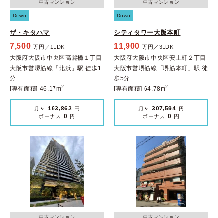
中古マンション
中古マンション
Down
Down
ザ・キタハマ
シティタワー大阪本町
7,500
11,900
万円／1LDK
万円／3LDK
大阪府大阪市中央区高麗橋１丁目
大阪府大阪市中央区安土町２丁目
大阪市営堺筋線「北浜」駅 徒歩1
大阪市営堺筋線「堺筋本町」駅 徒
分
歩5分
2
2
[専有面積] 46.17m
[専有面積] 64.78m
193,862
307,594
月々
円
月々
円
0
0
ボーナス
円
ボーナス
円
中古マンション
中古マンション