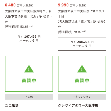
6,480
9,990
万円／2LDK
万円／3LDK
大阪府大阪市中央区淡路町２丁目
大阪府大阪市中央区森ノ宮中央１
大阪市営堺筋線「北浜」駅 徒歩5
丁目
分
JR大阪環状線「森ノ宮」駅 徒歩5
2
[専有面積] 53.68m
分
2
[専有面積] 79.92m
167,496
月々
円
0
ボーナス
円
258,224
月々
円
0
ボーナス
円
その他
中古マンション
ユニ船場
クレヴィアタワー大阪本町