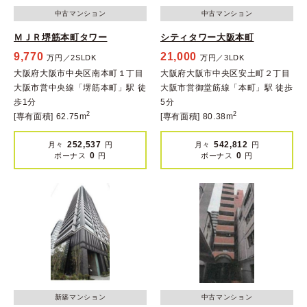
中古マンション
中古マンション
ＭＪＲ堺筋本町タワー
シティタワー大阪本町
9,770
21,000
万円／2SLDK
万円／3LDK
大阪府大阪市中央区南本町１丁目
大阪府大阪市中央区安土町２丁目
大阪市営中央線「堺筋本町」駅 徒
大阪市営御堂筋線「本町」駅 徒歩
歩1分
5分
2
2
[専有面積] 62.75m
[専有面積] 80.38m
252,537
542,812
月々
円
月々
円
0
0
ボーナス
円
ボーナス
円
新築マンション
中古マンション