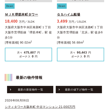
Down
Down
ＭＪＲ堺筋本町タワー
ＧＳハイム船場
18,400
3,499
万円／3LDK
万円／1SLDK
大阪府大阪市中央区南新町１丁目
大阪府大阪市中央区淡路町１丁目
大阪市営堺筋線「堺筋本町」駅 徒
大阪市営堺筋線「北浜」駅 徒歩6
歩1分
分
2
2
[専有面積] 90.02m
[専有面積] 56.68m
475,607
90,443
月々
円
月々
円
0
0
ボーナス
円
ボーナス
円
最新の物件情報
最新の新規物件一覧
最新の値下げ物件一覧
2026年08月06日
シティタワー大阪本町 中古マンション 21,000万円