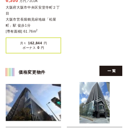
6,300
万円／2LDK
大阪府大阪市中央区安堂寺町２丁
目
大阪市営長堀鶴見緑地線「松屋
町」駅 徒歩1分
2
[専有面積] 61.76m
162,844
月々
円
0
ボーナス
円
価格変更物件