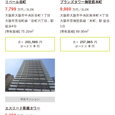
リベール谷町
ブランズタワー御堂筋本町
7,799
9,980
万円／3LDK
万円／3LDK
大阪府大阪市中央区谷町７丁目
大阪府大阪市中央区南本町４丁目
大阪市営谷町線「谷町六丁目」駅
大阪市営御堂筋線「本町」駅 徒歩
徒歩4分
1分
2
2
[専有面積] 75.20m
[専有面積] 69.00m
201,590
257,965
月々
円
月々
円
0
0
ボーナス
円
ボーナス
円
中古マンション
エスリード長堀タワー