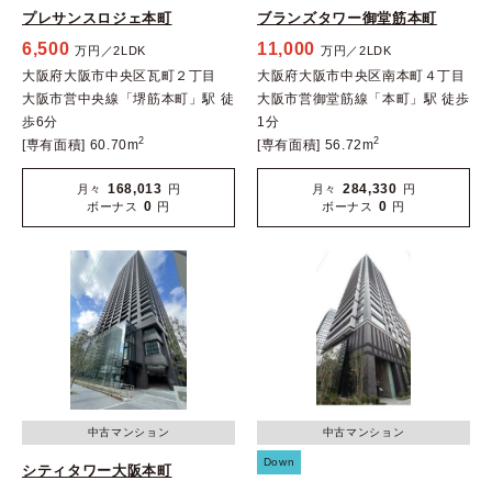
プレサンスロジェ本町
ブランズタワー御堂筋本町
6,500
11,000
万円／2LDK
万円／2LDK
大阪府大阪市中央区瓦町２丁目
大阪府大阪市中央区南本町４丁目
大阪市営中央線「堺筋本町」駅 徒
大阪市営御堂筋線「本町」駅 徒歩
歩6分
1分
2
2
[専有面積] 60.70m
[専有面積] 56.72m
168,013
284,330
月々
円
月々
円
0
0
ボーナス
円
ボーナス
円
中古マンション
中古マンション
Down
シティタワー大阪本町