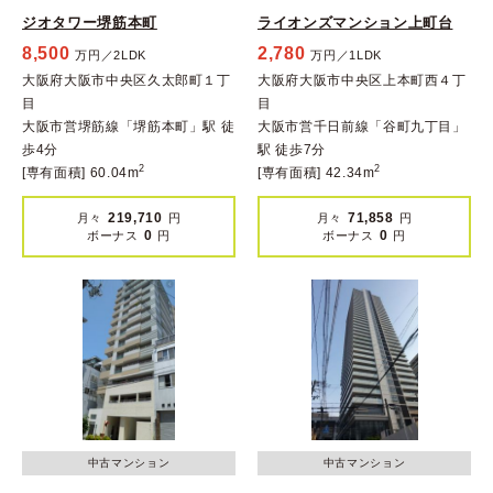
ジオタワー堺筋本町
ライオンズマンション上町台
8,500
2,780
万円／2LDK
万円／1LDK
大阪府大阪市中央区久太郎町１丁
大阪府大阪市中央区上本町西４丁
目
目
大阪市営堺筋線「堺筋本町」駅 徒
大阪市営千日前線「谷町九丁目」
歩4分
駅 徒歩7分
2
2
[専有面積] 60.04m
[専有面積] 42.34m
219,710
71,858
月々
円
月々
円
0
0
ボーナス
円
ボーナス
円
中古マンション
中古マンション