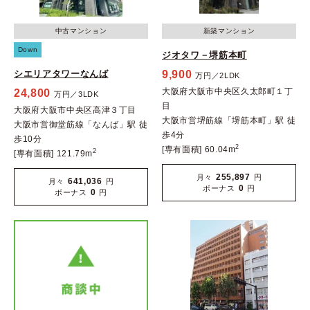
中古マンション
新築マンション
Down
ジオタワ－堺筋本町
シエリアタワーなんば
9,900
万円／2LDK
大阪府大阪市中央区久太郎町１丁
24,800
万円／3LDK
目
大阪府大阪市中央区高津３丁目
大阪市営堺筋線「堺筋本町」駅 徒
大阪市営御堂筋線「なんば」駅 徒
歩4分
歩10分
2
[専有面積] 60.04m
2
[専有面積] 121.79m
255,897
月々
円
641,036
月々
円
0
ボーナス
円
0
ボーナス
円