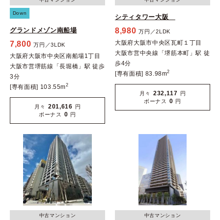
Down
シティタワー大阪
グランドメゾン南船場
8,980
万円／2LDK
大阪府大阪市中央区瓦町１丁目
7,800
万円／3LDK
大阪市営中央線「堺筋本町」駅 徒
大阪府大阪市中央区南船場1丁目
歩4分
大阪市営堺筋線「長堀橋」駅 徒歩
2
[専有面積] 83.98m
3分
2
[専有面積] 103.55m
232,117
月々
円
0
ボーナス
円
201,616
月々
円
0
ボーナス
円
中古マンション
中古マンション