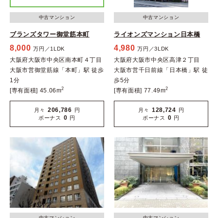
中古マンション
中古マンション
ブランズタワー御堂筋本町
ライオンズマンション日本橋
8,000
4,980
万円／1LDK
万円／3LDK
大阪府大阪市中央区南本町４丁目
大阪府大阪市中央区高津２丁目
大阪市営御堂筋線「本町」駅 徒歩
大阪市営千日前線「日本橋」駅 徒
1分
歩5分
2
2
[専有面積] 45.06m
[専有面積] 77.49m
206,786
128,724
月々
円
月々
円
0
0
ボーナス
円
ボーナス
円
中古マンション
中古マンション