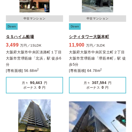
中古マンション
中古マンション
Down
Down
ＧＳハイム船場
シティタワー大阪本町
3,499
11,900
万円／1SLDK
万円／3LDK
大阪府大阪市中央区淡路町１丁目
大阪府大阪市中央区安土町２丁目
大阪市営堺筋線「北浜」駅 徒歩6
大阪市営堺筋線「堺筋本町」駅 徒
分
歩5分
2
2
[専有面積] 56.68m
[専有面積] 64.78m
90,443
307,594
月々
円
月々
円
0
0
ボーナス
円
ボーナス
円