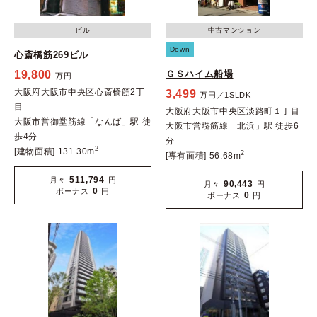
ビル
中古マンション
Down
心斎橋筋269ビル
19,800
ＧＳハイム船場
万円
大阪府大阪市中央区心斎橋筋2丁
3,499
万円／1SLDK
目
大阪府大阪市中央区淡路町１丁目
大阪市営御堂筋線「なんば」駅 徒
大阪市営堺筋線「北浜」駅 徒歩6
歩4分
分
2
[建物面積] 131.30m
2
[専有面積] 56.68m
511,794
月々
円
90,443
月々
円
0
ボーナス
円
0
ボーナス
円