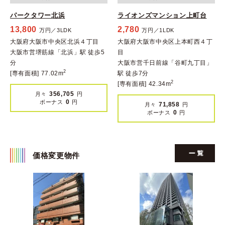
パークタワー北浜
ライオンズマンション上町台
13,800
2,780
万円／3LDK
万円／1LDK
大阪府大阪市中央区北浜４丁目
大阪府大阪市中央区上本町西４丁
大阪市営堺筋線「北浜」駅 徒歩5
目
分
大阪市営千日前線「谷町九丁目」
2
[専有面積] 77.02m
駅 徒歩7分
2
[専有面積] 42.34m
356,705
月々
円
0
ボーナス
円
71,858
月々
円
0
ボーナス
円
価格変更物件