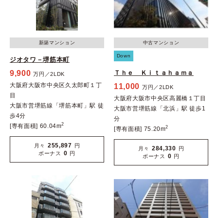
新築マンション
中古マンション
Down
ジオタワ－堺筋本町
9,900
Ｔｈｅ Ｋｉｔａｈａｍａ
万円／2LDK
大阪府大阪市中央区久太郎町１丁
11,000
万円／2LDK
目
大阪府大阪市中央区高麗橋１丁目
大阪市営堺筋線「堺筋本町」駅 徒
大阪市営堺筋線「北浜」駅 徒歩1
歩4分
分
2
[専有面積] 60.04m
2
[専有面積] 75.20m
255,897
月々
円
284,330
月々
円
0
ボーナス
円
0
ボーナス
円