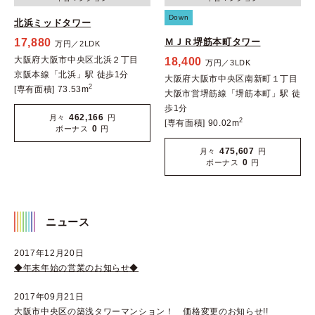
Down
北浜ミッドタワー
17,880
ＭＪＲ堺筋本町タワー
万円／2LDK
大阪府大阪市中央区北浜２丁目
18,400
万円／3LDK
京阪本線「北浜」駅 徒歩1分
大阪府大阪市中央区南新町１丁目
2
[専有面積] 73.53m
大阪市営堺筋線「堺筋本町」駅 徒
歩1分
462,166
月々
円
2
[専有面積] 90.02m
0
ボーナス
円
475,607
月々
円
0
ボーナス
円
ニュース
2017年12月20日
◆年末年始の営業のお知らせ◆
2017年09月21日
大阪市中央区の築浅タワーマンション！ 価格変更のお知らせ!!