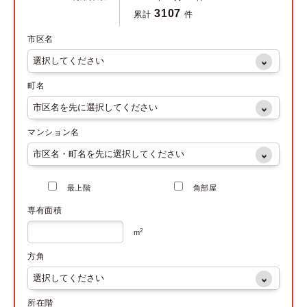
3107
累計
件
市区名
町名
マンション名
最上階
角部屋
専有面積
2
m
方角
所在階