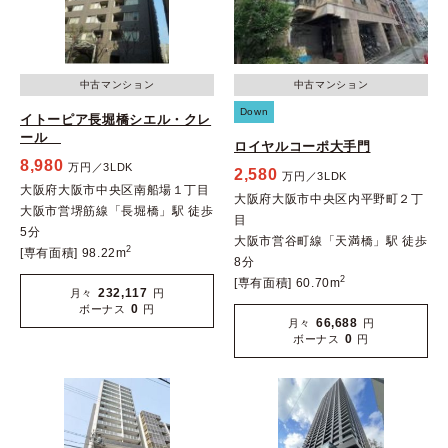
中古マンション
中古マンション
Down
イトーピア長堀橋シエル・クレ
ール
ロイヤルコーポ大手門
8,980
万円／3LDK
2,580
万円／3LDK
大阪府大阪市中央区南船場１丁目
大阪府大阪市中央区内平野町２丁
大阪市営堺筋線「長堀橋」駅 徒歩
目
5分
大阪市営谷町線「天満橋」駅 徒歩
2
[専有面積] 98.22m
8分
2
[専有面積] 60.70m
232,117
月々
円
0
ボーナス
円
66,688
月々
円
0
ボーナス
円