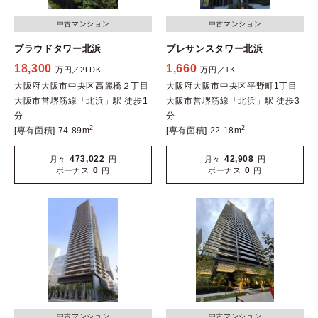
中古マンション
中古マンション
プラウドタワー北浜
プレサンスタワー北浜
18,300
1,660
万円／2LDK
万円／1K
大阪府大阪市中央区高麗橋２丁目
大阪府大阪市中央区平野町1丁目
大阪市営堺筋線「北浜」駅 徒歩1
大阪市営堺筋線「北浜」駅 徒歩3
分
分
2
2
[専有面積] 74.89m
[専有面積] 22.18m
473,022
42,908
月々
円
月々
円
0
0
ボーナス
円
ボーナス
円
中古マンション
中古マンション