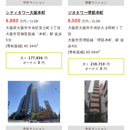
中古マンション
新築マンション
シティタワー大阪本町
ジオタワー堺筋本町
6,880
8,500
万円／1LDK
万円／2LDK
大阪府大阪市中央区安土町２丁目
大阪府大阪市中央区久太郎町１丁
大阪市営御堂筋線「本町」駅 徒歩
目
5分
大阪市営堺筋線「堺筋本町」駅 徒
2
[専有面積] 40.34m
歩4分
2
[専有面積] 60.04m
177,836
月々
円
0
ボーナス
円
219,710
月々
円
0
ボーナス
円
中古マンション
中古マンション