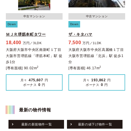
中古マンション
中古マンション
Down
Down
ＭＪＲ堺筋本町タワー
ザ・キタハマ
18,400
7,500
万円／3LDK
万円／1LDK
大阪府大阪市中央区南新町１丁目
大阪府大阪市中央区高麗橋１丁目
大阪市営堺筋線「堺筋本町」駅 徒
大阪市営堺筋線「北浜」駅 徒歩1
歩1分
分
2
2
[専有面積] 90.02m
[専有面積] 46.17m
475,607
193,862
月々
円
月々
円
0
0
ボーナス
円
ボーナス
円
最新の物件情報
最新の新規物件一覧
最新の値下げ物件一覧