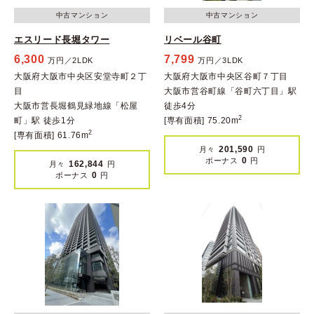
中古マンション
中古マンション
エスリード長堀タワー
リベール谷町
6,300
7,799
万円／2LDK
万円／3LDK
大阪府大阪市中央区安堂寺町２丁
大阪府大阪市中央区谷町７丁目
目
大阪市営谷町線「谷町六丁目」駅
大阪市営長堀鶴見緑地線「松屋
徒歩4分
2
町」駅 徒歩1分
[専有面積] 75.20m
2
[専有面積] 61.76m
201,590
月々
円
0
ボーナス
円
162,844
月々
円
0
ボーナス
円