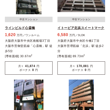
中古マンション
中古マンション
ラインビルド心斎橋
イトーピア北浜スイートマーク
1,620
6,580
万円／ワンルーム
万円／3LDK
大阪府大阪市中央区南船場3丁目
大阪府大阪市中央区今橋1丁目
大阪市営御堂筋線「心斎橋」駅 徒
大阪市営堺筋線「北浜」駅 徒歩2
歩5分
分
2
2
[専有面積] 30.67m
[専有面積] 89.73m
41,874
170,081
月々
円
月々
円
0
0
ボーナス
円
ボーナス
円