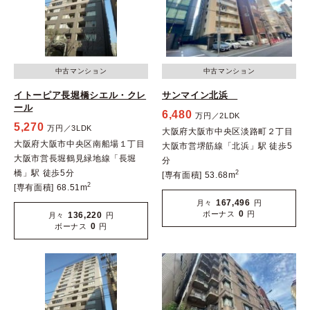
中古マンション
中古マンション
イトーピア長堀橋シエル・クレ
サンマイン北浜
ール
6,480
万円／2LDK
5,270
万円／3LDK
大阪府大阪市中央区淡路町２丁目
大阪府大阪市中央区南船場１丁目
大阪市営堺筋線「北浜」駅 徒歩5
大阪市営長堀鶴見緑地線「長堀
分
橋」駅 徒歩5分
2
[専有面積] 53.68m
2
[専有面積] 68.51m
167,496
月々
円
0
ボーナス
円
136,220
月々
円
0
ボーナス
円