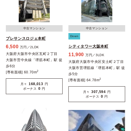
中古マンション
中古マンション
Down
プレサンスロジェ本町
6,500
シティタワー大阪本町
万円／2LDK
大阪府大阪市中央区瓦町２丁目
11,900
万円／3LDK
大阪市営中央線「堺筋本町」駅 徒
大阪府大阪市中央区安土町２丁目
歩6分
大阪市営堺筋線「堺筋本町」駅 徒
2
[専有面積] 60.70m
歩5分
2
[専有面積] 64.78m
168,013
月々
円
0
ボーナス
円
307,594
月々
円
0
ボーナス
円