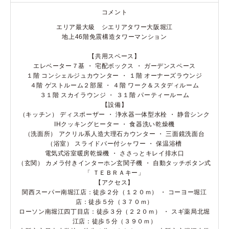
コメント
エリア最大級 シエリアタワー大阪堀江
地上46階免震構造タワーマンション
【共用スペース】
エレベーター７基 ・ 宅配ボックス ・ ガーデンスペース
１階 コンシェルジュカウンター ・ １階 オーナーズラウンジ
４階 ゲストルーム２部屋 ・ ４階 ワーク＆スタディルーム
３１階 スカイラウンジ ・ ３１階 パーティールーム
【設備】
（キッチン） ディスポーザー ・ 浄水器一体型水栓 ・ 静音シンク
IHクッキングヒーター ・ 食器洗い乾燥機
（洗面所） アクリル系人造大理石カウンター ・ 三面鏡洗面台
（浴室） スライドバー付シャワー ・ 保温浴槽
電気式浴室暖房乾燥機 ・ ささっとキレイ排水口
（玄関） カメラ付きインターホン玄関子機 ・ 自動タッチボタン式
「 ＴＥＢＲＡキー」
【アクセス】
関西スーパー南堀江店：徒歩２分（１２０ｍ） ・ コーヨー堀江
店：徒歩５分（３７０ｍ）
ローソン南堀江四丁目店：徒歩３分（２２０ｍ） ・ スギ薬局北堀
江店：徒歩５分（３９０ｍ）