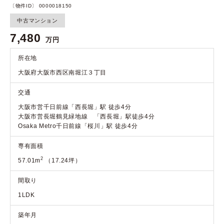
〔物件ID〕 0000018150
中古マンション
7,480
万円
所在地
大阪府大阪市西区南堀江３丁目
交通
大阪市営千日前線「西長堀」駅 徒歩4分
大阪市営長堀鶴見緑地線 「西長堀」駅徒歩4分
Osaka Metro千日前線「桜川」駅 徒歩4分
専有面積
2
57.01m
（17.24坪）
間取り
1LDK
築年月