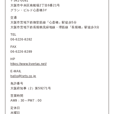
〒542-0081
大阪市中央区南船場2丁目6番21号
グラン・ビルド心斎橋3Ｆ
交通
大阪市営地下鉄御堂筋線『心斎橋』駅徒歩5分
大阪市営地下鉄長堀鶴見緑地線・堺筋線『長堀橋』駅徒歩3分
TEL
06-6226-8282
FAX
06-6226-8289
HP
https://www.livertas.net/
E-MAIL
hello@lvrts.co.jp
免許番号
大阪府知事（2）第59271号
営業時間
AM9：30～PM7：00
定休日
水曜日