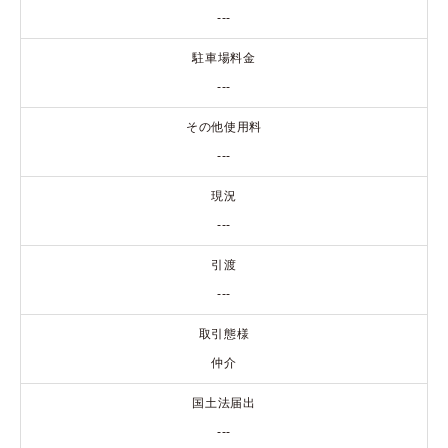
---
駐車場料金
---
その他使用料
---
現況
---
引渡
---
取引態様
仲介
国土法届出
---