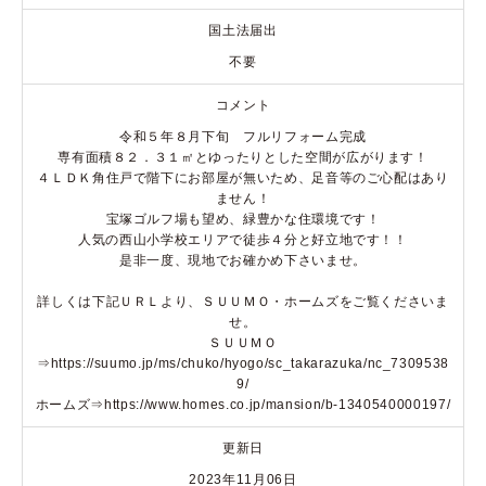
国土法届出
不要
コメント
令和５年８月下旬 フルリフォーム完成
専有面積８２．３１㎡とゆったりとした空間が広がります！
４ＬＤＫ角住戸で階下にお部屋が無いため、足音等のご心配はあり
ません！
宝塚ゴルフ場も望め、緑豊かな住環境です！
人気の西山小学校エリアで徒歩４分と好立地です！！
是非一度、現地でお確かめ下さいませ。
詳しくは下記ＵＲＬより、ＳＵＵＭＯ・ホームズをご覧くださいま
せ。
ＳＵＵＭＯ
⇒https://suumo.jp/ms/chuko/hyogo/sc_takarazuka/nc_7309538
9/
ホームズ⇒https://www.homes.co.jp/mansion/b-1340540000197/
更新日
2023年11月06日