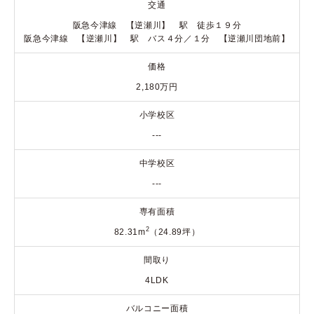
交通
阪急今津線 【逆瀬川】 駅 徒歩１９分
阪急今津線 【逆瀬川】 駅 バス４分／１分 【逆瀬川団地前】
価格
2,180万円
小学校区
---
中学校区
---
専有面積
2
82.31m
（24.89坪）
間取り
4LDK
バルコニー面積