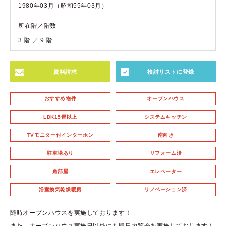
1980年03月（昭和55年03月）
所在階／階数
3 階 ／ 9 階
資料請求
検討リストに登録
おすすめ物件
オープンハウス
LDK15畳以上
システムキッチン
TVモニター付インターホン
南向き
駐車場あり
リフォーム済
角部屋
エレベーター
浴室換気乾燥暖房
リノベーション済
随時オープンハウスを実施しております！
また、オープンハウス実施日以外にも即日内覧会を実施しております！