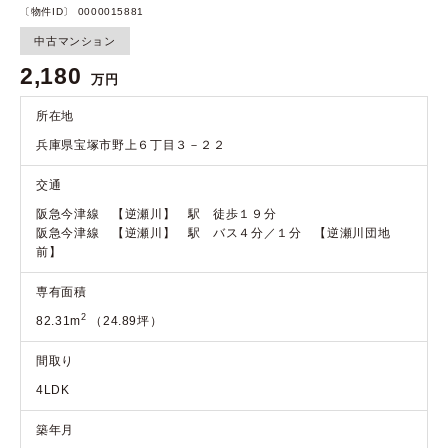
〔物件ID〕 0000015881
中古マンション
2,180
万円
所在地
兵庫県宝塚市野上６丁目３－２２
交通
阪急今津線 【逆瀬川】 駅 徒歩１９分
阪急今津線 【逆瀬川】 駅 バス４分／１分 【逆瀬川団地
前】
専有面積
2
82.31m
（24.89坪）
間取り
4LDK
築年月