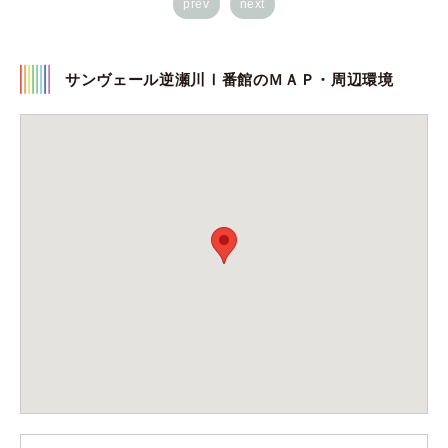
prev
next
サンヴェール逆瀬川Ⅰ番館のＭＡＰ・周辺環境