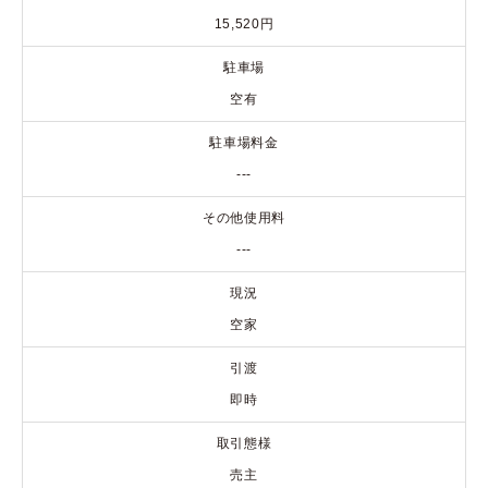
15,520円
駐車場
空有
駐車場料金
---
その他使用料
---
現況
空家
引渡
即時
取引態様
売主