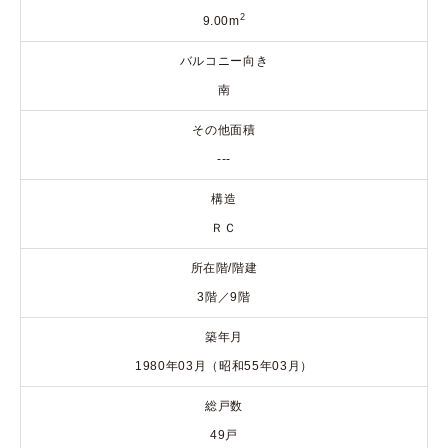
2
9.00m
バルコニー向き
南
その他面積
---
構造
ＲＣ
所在階/階建
3階／9階
築年月
1980年03月（昭和55年03月）
総戸数
49戸