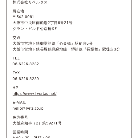
株式会社リベルタス
所在地
〒542-0081
大阪市中央区南船場2丁目6番21号
グラン・ビルド心斎橋3Ｆ
交通
大阪市営地下鉄御堂筋線『心斎橋』駅徒歩5分
大阪市営地下鉄長堀鶴見緑地線・堺筋線『長堀橋』駅徒歩3分
TEL
06-6226-8282
FAX
06-6226-8289
HP
https://www.livertas.net/
E-MAIL
hello@lvrts.co.jp
免許番号
大阪府知事（2）第59271号
営業時間
AM9：30～PM7：00