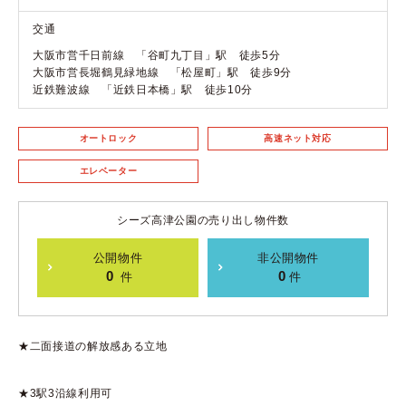
交通
大阪市営千日前線 「谷町九丁目」駅 徒歩5分
大阪市営長堀鶴見緑地線 「松屋町」駅 徒歩9分
近鉄難波線 「近鉄日本橋」駅 徒歩10分
オートロック
高速ネット対応
エレベーター
シーズ高津公園の売り出し物件数
公開物件
非公開物件
0
0
件
件
★二面接道の解放感ある立地
★3駅3沿線利用可