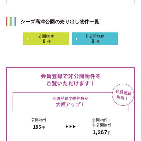
シーズ高津公園の売り出し物件一覧
公開物件
非公開物件
0
0
件
件
会員登録で物件数が
大幅アップ！
公開物件
公開物件＋
非公開物件
185
件
1,267
件