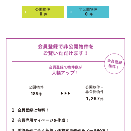
公開物件
非公開物件
0
0
件
件
会員登録で物件数が
大幅アップ！
公開物件
公開物件＋
非公開物件
185
件
1,267
件
1
会員登録は無料！
2
会員専用マイページを作成！
3
希望条件に合う新着・価格変更物件をメール配信！