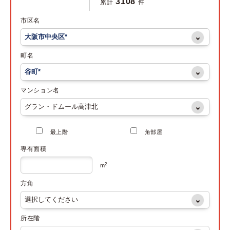
3108
累計
件
市区名
町名
マンション名
最上階
角部屋
専有面積
2
m
方角
所在階