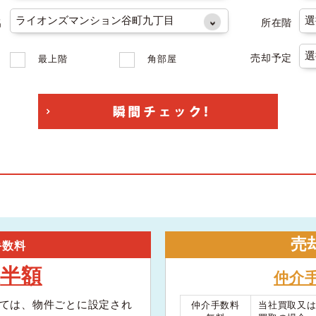
名
所在階
売却予定
最上階
角部屋
売
手数料
半額
大
仲介
ては、物件ごとに設定され
仲介手数料
当社買取又