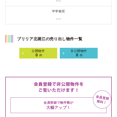
----
中学校区
----
ブリリア北堀江の売り出し物件一覧
公開物件
非公開物件
0
0
件
件
会員登録で物件数が
大幅アップ！