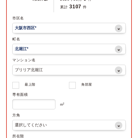
3107
累計
件
市区名
町名
マンション名
最上階
角部屋
専有面積
2
m
方角
所在階