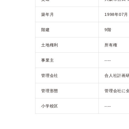
築年月
1998年07
階建
9階
土地権利
所有権
事業主
----
管理会社
合人社計画
管理形態
管理会社に
小学校区
----