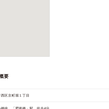
概要
市西区京町堀１丁目
つ橋線 「肥後橋」駅 徒歩4分