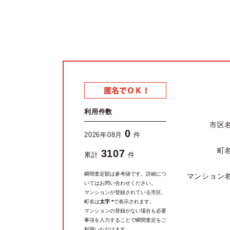
利用件数
市区
0
2026年08月
件
町
3107
累計
件
瞬間査定額は参考値です。詳細につ
マンション
いてはお問い合わせください。
マンションが登録されている市区、
町名は
太字 *
で表示されます。
マンションの登録がない場合も必要
事項を入力することで瞬間査定をご
利用いただけます。