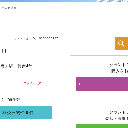
シーズ肥後橋
〔マンションID〕 0000000367
１丁目
グランド
橋」駅 徒歩4分
購入を
エレベーター
出し物件数
0
グランド
非公開物件
件
売却・買取