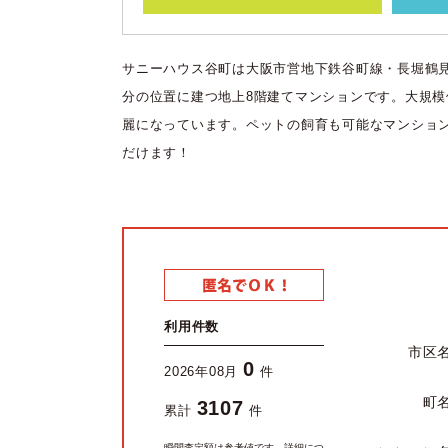
サニーハウス谷町は大阪市営地下鉄谷町線・長堀鶴
分の位置に建つ地上8階建てマンションです。大規
麗になっています。ペットの飼育も可能なマンショ
だけます！
利用件数
市区
0
2026年08月
件
町
3107
累計
件
瞬間査定額は参考値です。詳細につ