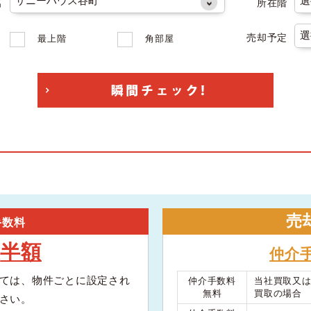
名
所在階
売却予定
最上階
角部屋
売
手数料
半額
大
仲介
ては、物件ごとに設定され
仲介手数料
当社買取又
無料
買取の場合
さい。