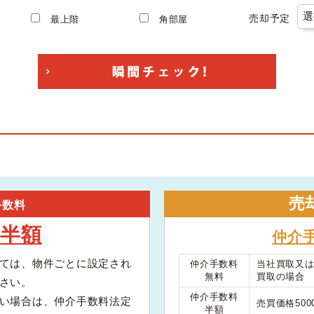
売却予定
最上階
角部屋
売
手数料
半額
大
仲介
ては、物件ごとに設定され
仲介手数料
当社買取又
無料
買取の場合
さい。
仲介手数料
い場合は、仲介手数料法定
売買価格50
半額