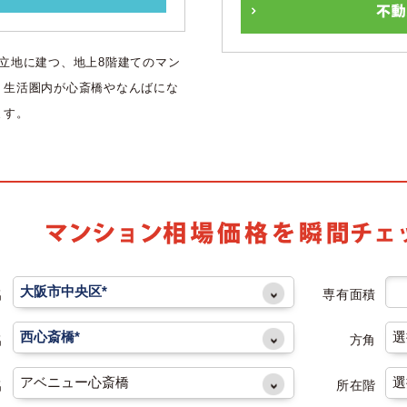
立地に建つ、地上8階建てのマン
。生活圏内が心斎橋やなんばにな
ます。
名
専有面積
名
方角
名
所在階