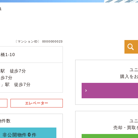
橋
〔マンションID〕 0000000023
1-10
ユ
駅 徒歩7分
購入を
歩7分
」駅 徒歩7分
エレベーター
物件数
ユ
売却・買取
0
非公開物件
件