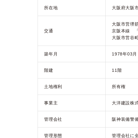
所在地
大阪府大阪市
大阪市営堺
交通
京阪本線 
大阪市営谷
築年月
1978年03
階建
11階
土地権利
所有権
事業主
大洋建設株
管理会社
阪神装備警
管理形態
管理会社に