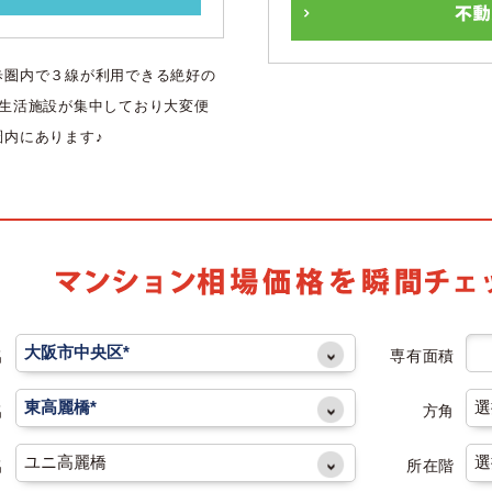
歩圏内で３線が利用できる絶好の
種生活施設が集中しており大変便
内にあります♪
名
専有面積
名
方角
名
所在階