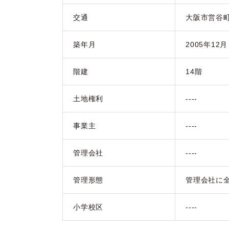
交通
大阪市営谷
築年月
2005年12
階建
14階
土地権利
----
事業主
----
管理会社
----
管理形態
管理会社に
小学校区
----