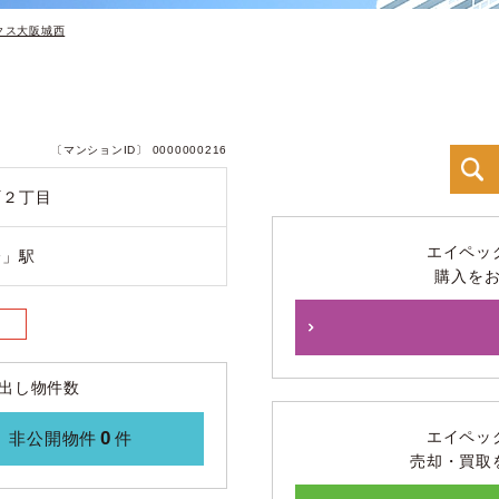
クス大阪城西
〔マンションID〕 0000000216
町２丁目
エイペッ
橋」駅
購入を
出し物件数
0
エイペッ
非公開物件
件
売却・買取