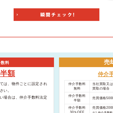
売
手数料
半額
大
仲介
ては、物件ごとに設定され
仲介手数料
当社買取又
無料
買取の場合
さい。
仲介手数料
い場合は、仲介手数料法定
売買価格50
半額
仲介手数料
売買価格200
30％OFF
※1 仲介手数