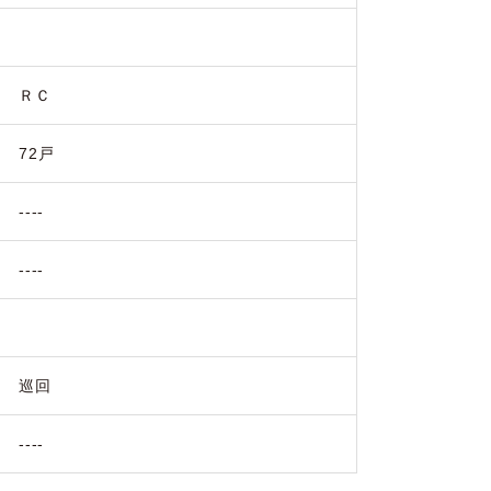
ＲＣ
72戸
----
----
巡回
----