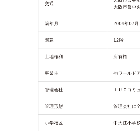
大阪市営谷
交通
大阪市営中
築年月
2004年07
階建
12階
土地権利
所有権
事業主
㈱ワールド
管理会社
ＩＵＣコミ
管理形態
管理会社に
小学校区
中大江小学校