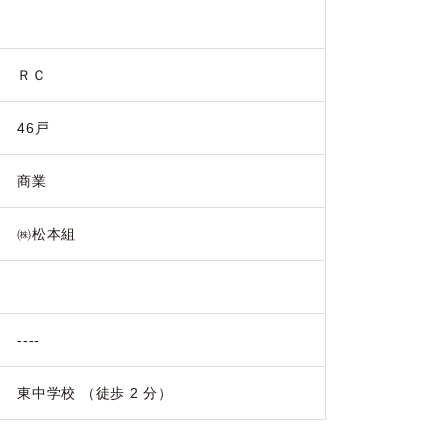
ＲＣ
46戸
商業
㈱松本組
----
東中学校 （徒歩 2 分）