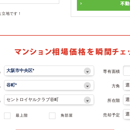
な立地です！
名
専有面積
名
方角
名
所在階
売却予定
最上階
角部屋