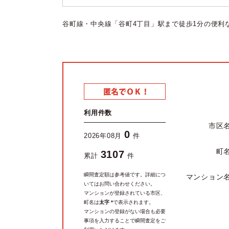
谷町線・中央線「谷町4丁目」駅まで徒歩1分の便利
利用件数
市区
0
2026年08月
件
町
3107
累計
件
瞬間査定額は参考値です。詳細につ
マンション
いてはお問い合わせください。
マンションが登録されている市区、
町名は
太字 *
で表示されます。
マンションの登録がない場合も必要
事項を入力することで瞬間査定をご