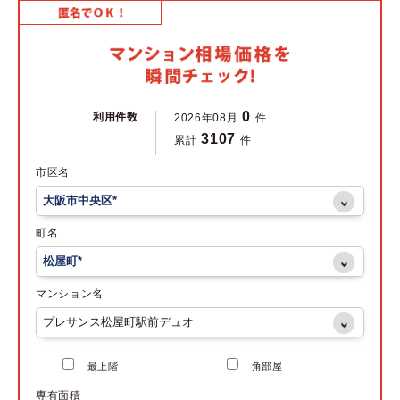
0
利用件数
2026年08月
件
3107
累計
件
市区名
町名
マンション名
最上階
角部屋
専有面積