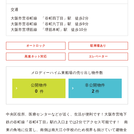
交通
大阪市営谷町線 「谷町四丁目」駅 徒歩2分
大阪市営谷町線 「谷町六丁目」駅 徒歩9分
大阪市営堺筋線 「堺筋本町」駅 徒歩10分
オートロック
駐車場あり
高速ネット対応
エレベーター
メロディーハイム東船場の売り出し物件数
公開物件
非公開物件
0
2
件
件
中央区役所、医療センターなどが近く、生活が便利です！大阪市営地下
鉄の谷町線『谷町4丁目』駅の入口までは2分でアクセス可能です！ 南
東の角地に位置し、南側は南大江小学校のため視界も抜けていて建物全