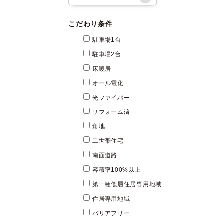
こだわり条件
駐車場1台
駐車場2台
床暖房
オール電化
光ファイバー
リフォーム済
角地
二世帯住宅
南面道路
容積率100%以上
第一種低層住居専用地域
住居専用地域
バリアフリー