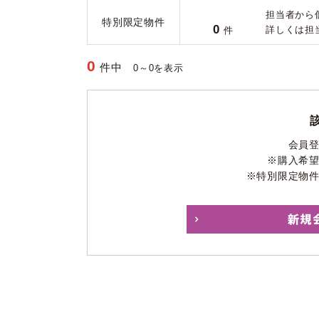
担当者から
特別限定物件
0
詳しくは担
件
0
件中
0～0を表示
会員
※購入希
※特別限定物