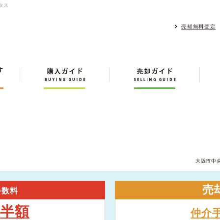
タス
売却無料査定
大阪市中
売
手数料
半額
大
仲介