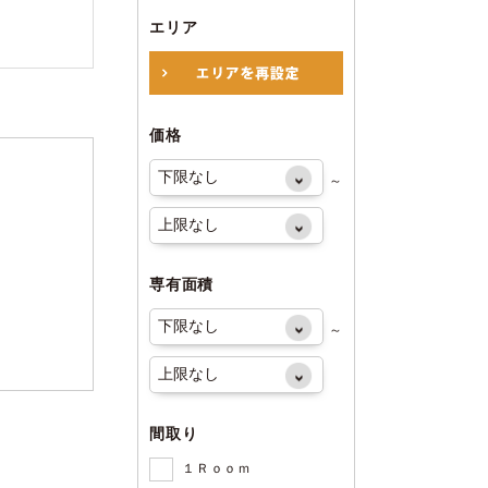
エリア
価格
～
専有面積
～
間取り
１Ｒｏｏｍ