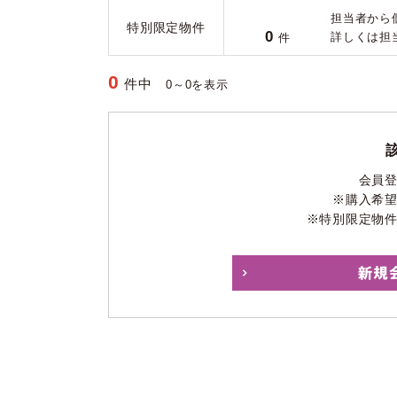
担当者から
特別限定物件
0
詳しくは担
件
0
件中
0～0を表示
会員
※購入希
※特別限定物