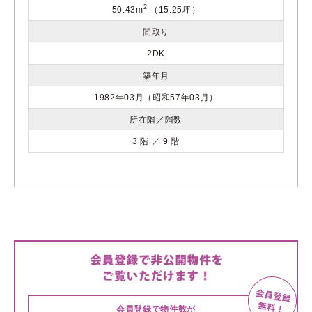
2
50.43m
（15.25坪）
間取り
2DK
築年月
1982年03月（昭和57年03月）
所在階／階数
3 階 ／ 9 階
会員登録で物件数が