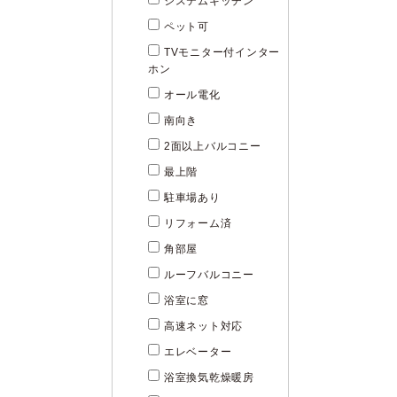
システムキッチン
ペット可
TVモニター付インター
ホン
オール電化
南向き
2面以上バルコニー
最上階
駐車場あり
リフォーム済
角部屋
ルーフバルコニー
浴室に窓
高速ネット対応
エレベーター
浴室換気乾燥暖房