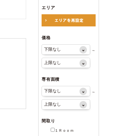
エリア
価格
～
専有面積
～
間取り
１Ｒｏｏｍ