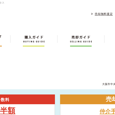
タス
売却無料査定
大阪市中
売
手数料
半額
大
仲介