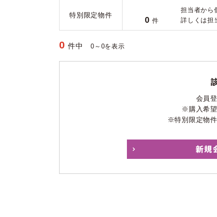
担当者から
特別限定物件
0
詳しくは担
件
0
件中
0～0を表示
会員
※購入希
※特別限定物