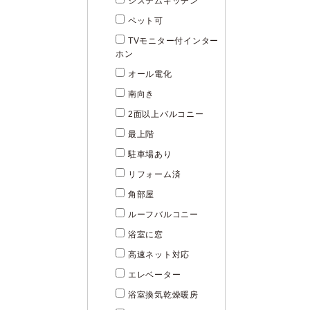
システムキッチン
ペット可
TVモニター付インター
ホン
オール電化
南向き
2面以上バルコニー
最上階
駐車場あり
リフォーム済
角部屋
ルーフバルコニー
浴室に窓
高速ネット対応
エレベーター
浴室換気乾燥暖房