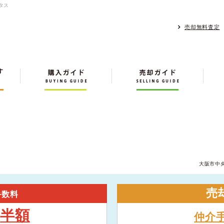
タス
売却無料査定
大阪市中
売
手数料
半額
大
仲介