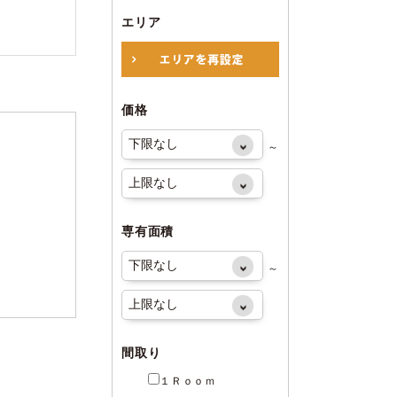
エリア
価格
～
専有面積
～
間取り
１Ｒｏｏｍ