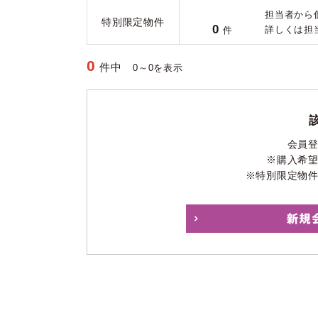
担当者から
特別限定物件
0
詳しくは担
件
0
件中
0～0を表示
会員
※購入希
※特別限定物