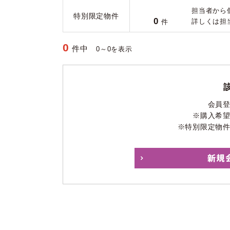
担当者から
特別限定物件
0
詳しくは担
件
0
件中
0～0を表示
会員
※購入希
※特別限定物