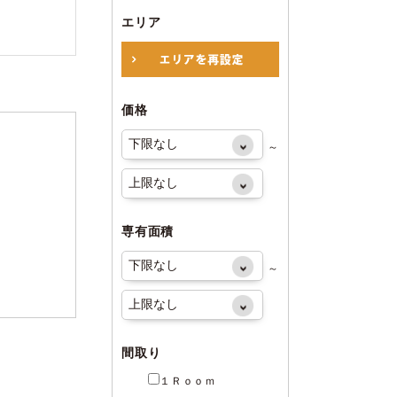
エリア
価格
～
専有面積
～
間取り
１Ｒｏｏｍ