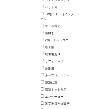
システムキッチン
ペット可
TVモニター付インター
ホン
オール電化
南向き
2面以上バルコニー
最上階
駐車場あり
リフォーム済
角部屋
ルーフバルコニー
浴室に窓
高速ネット対応
エレベーター
浴室換気乾燥暖房