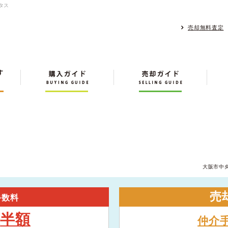
タス
売却無料査定
大阪市中
売
手数料
半額
大
仲介