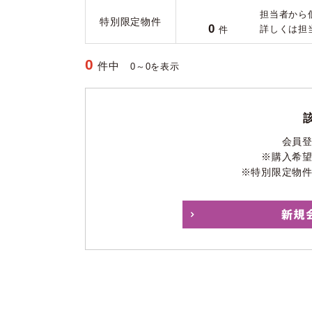
担当者から
特別限定物件
0
詳しくは担
件
0
件中
0～0を表示
会員
※購入希
※特別限定物