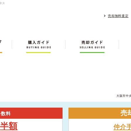
タス
売却無料査定
大阪市中
売
手数料
半額
大
仲介