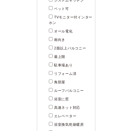
システムキッチン
ペット可
TVモニター付インター
ホン
オール電化
南向き
2面以上バルコニー
最上階
駐車場あり
リフォーム済
角部屋
ルーフバルコニー
浴室に窓
高速ネット対応
エレベーター
浴室換気乾燥暖房