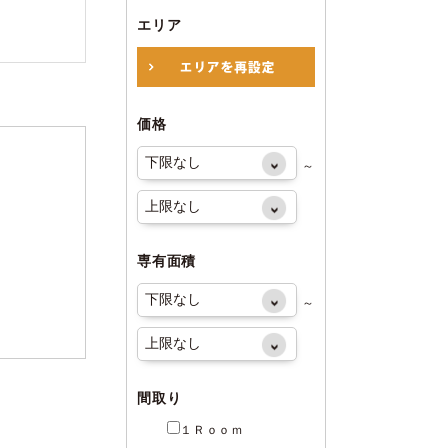
エリア
価格
～
専有面積
～
間取り
１Ｒｏｏｍ