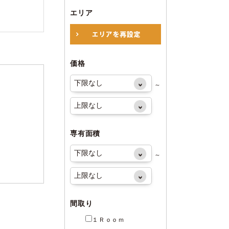
エリア
価格
～
専有面積
～
間取り
１Ｒｏｏｍ