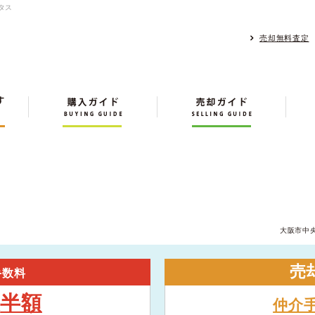
タス
売却無料査定
大阪市中
売
手数料
半額
大
仲介