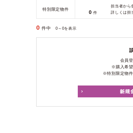
担当者から
特別限定物件
0
詳しくは担
件
0
件中
0～0を表示
会員
※購入希
※特別限定物