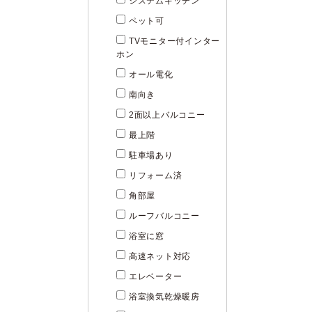
システムキッチン
ペット可
TVモニター付インター
ホン
オール電化
南向き
2面以上バルコニー
最上階
駐車場あり
リフォーム済
角部屋
ルーフバルコニー
浴室に窓
高速ネット対応
エレベーター
浴室換気乾燥暖房