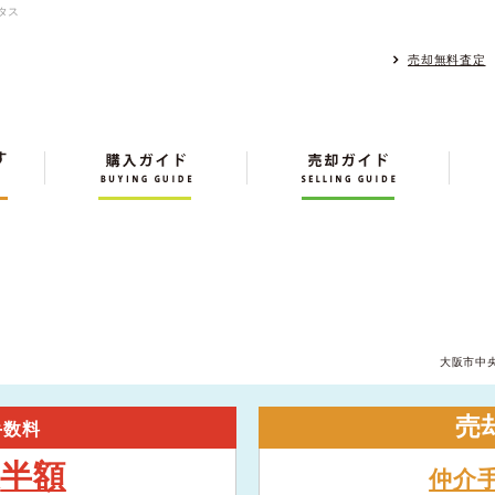
タス
売却無料査定
大阪市中
売
手数料
半額
大
仲介