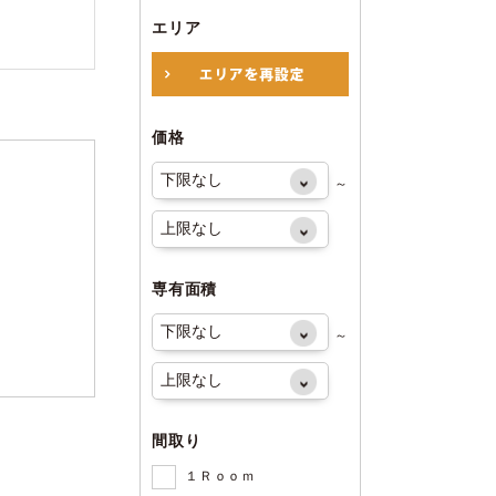
エリア
価格
～
専有面積
～
間取り
１Ｒｏｏｍ