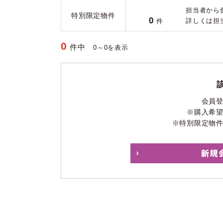
担当者から
特別限定物件
0
詳しくは担
件
0
件中
0～0を表示
会員
※購入希
※特別限定物